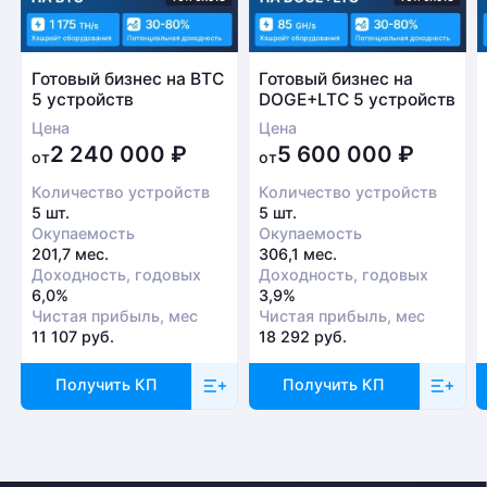
Готовый бизнес на BTC
Готовый бизнес на
5 устройств
DOGE+LTC 5 устройств
Цена
Цена
2 240 000
₽
5 600 000
₽
от
от
Количество устройств
Количество устройств
5 шт.
5 шт.
Окупаемость
Окупаемость
201,7 мес.
306,1 мес.
Доходность, годовых
Доходность, годовых
6,0%
3,9%
Чистая прибыль, мес
Чистая прибыль, мес
11 107 руб.
18 292 руб.
Получить КП
Получить КП