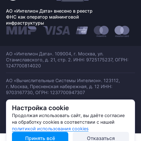
АО «Интелион Дата» внесено в реестр
ФНС как оператор майнинговой
инфраструктуры
АО «Интелион Дата». 109004, г. Москва, ул.
Станиславского,
д. 21, стр. 2. ИНН: 9725175237, ОГРН:
1247700814020
АО «Вычислительные Системы Интелион». 123112,
г. Москва, Пресненская набережная,
д. 12 ИНН:
9703167730, ОГРН: 1237700947307
Настройка cookie
© АО «ИНТЕЛИОН ДАТА» 2026
Политика обработки ПДн
Продолжая использовать сайт, вы даёте согласие
Политика конфиденциальности
на обработку cookies в соответствии с нашей
Политика использования куки
политикой использования cookies
Принять всё
Отказаться