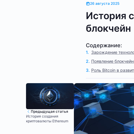
26 августа 2025
История с
блокчейн
Содержание:
Зарождение техноло
Появление блокчейна
Роль Bitcoin в разв
Предыдущая статья
История создания
криптовалюты Ethereum