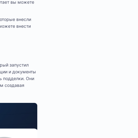
ботает вы можете
которые внесли
 можете внести
орый запустил
ации и документы
ь подделки. Они
ым создавая