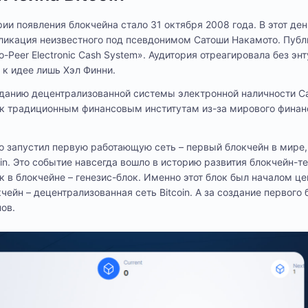
и появления блокчейна стало 31 октября 2008 года. В этот де
ликация неизвестного под псевдонимом Сатоши Накамото. Пуб
to-Peer Electronic Cash System». Аудитория отреагировала без эн
 к идее лишь Хэл Финни.
зданию децентрализованной системы электронной наличности С
 к традиционным финансовым институтам из-за мирового финан
о запустил первую работающую сеть – первый блокчейн в мире,
in. Это событие навсегда вошло в историю развития блокчейн-те
 в блокчейне – генезис-блок. Именно этот блок был началом це
ейн – децентрализованная сеть Bitcoin. А за создание первого 
ов.