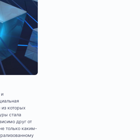
 и
циальная
 из которых
уры стала
висимо друг от
не только каким-
трализованному