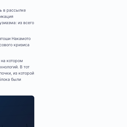
нь в рассылке
ликация
тузиазма: из всего
атоши Накамото
сового кризиса
 на котором
хнологий. В тот
почки, из которой
блока были