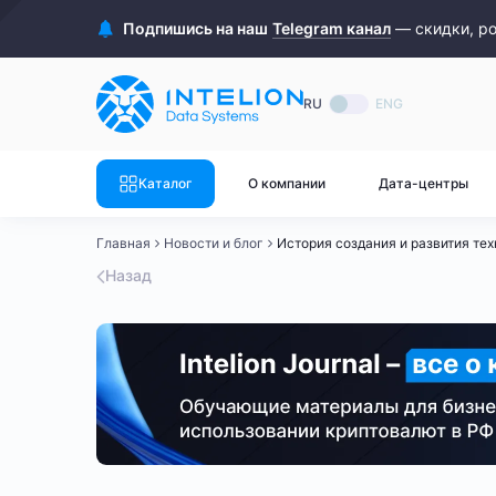
ASIC майнеры
Готовый 
Подпишись на наш
Telegram канал
— скидки, р
Готовый 
Bitmain
Готовый 
RU
ENG
Готовый 
Whatsminer
Готовый 
Каталог
О компании
Дата-центры
Goldshell
Готовый 
Главная
Новости и блог
История создания и развития те
Готовый 
Canaan
Назад
Готовый 
Готовый 
Innosilicon
Готовый 
Iceriver
Готовый 
Готовый 
Смотреть весь каталог
Смотрет