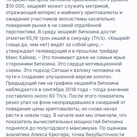
$10 000, хешрейт может служить метрикой,
отражающей интерес к майнингу криптовалюты и
ожидания участников экосистемы касательно
поведения рынка в не самой отдалённой
перспективе. В среду хешрейт биткоина достиг
отметки 65,19 трлн хешей в секунду (Th/s). «Хешрейт
(чаще да, чем нет) ведёт за собой цену, –
утверждает телеведущий и в прошлом трейдер
Макс Кайзер. – Это понимают даже не самые ярые
сторонники биткоина. Это сердце мотивационной
схемы. Это подход Сатоши к взлому человека на
пути к созданию улучшенной версии золота».
Предыдущий пик на графике хешрейта биткоина
наблюдается в сентябре 2018 года – тогда значение
составляло около 60 Th/s. После этого показатель
резко упал на фоне неоправдавшихся ожиданий от
поведения цены криптовалюты, но снова начал
расти в новом году. В начале мая мы отмечали, что
показатель вычислительных мощностей биткоина
поднялся до полугодового максимума. По оценкам
аналитика Алекса Крюгера, точка безубыточности