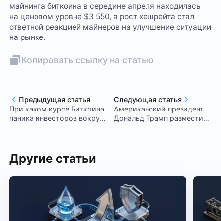
майнинга биткоина в середине апреля находилась
на ценовом уровне $3 550, а рост хешрейта стал
ответной реакцией майнеров на улучшение ситуации
на рынке.
Копировать ссылку на статью
Предыдущая статья
Следующая статья
При каком курсе Биткоина
Американский президент
паника инвесторов вокруг
Дональд Трамп разместил
криптовалют станет
пост в Твитере, в котором
массовой?
рассказал о своём
отношении к крупнейшей
криптовалюте.
Другие статьи