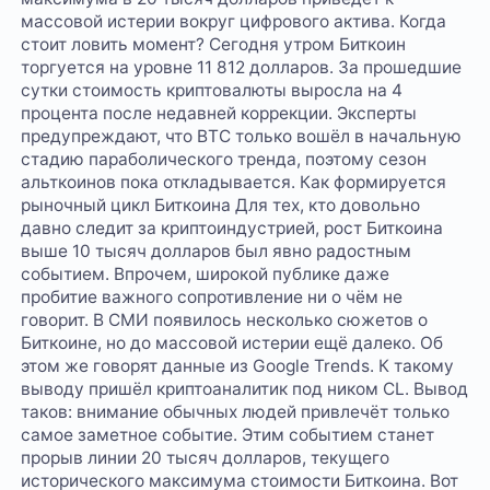
массовой истерии вокруг цифрового актива. Когда
стоит ловить момент? Сегодня утром Биткоин
торгуется на уровне 11 812 долларов. За прошедшие
сутки стоимость криптовалюты выросла на 4
процента после недавней коррекции. Эксперты
предупреждают, что BTC только вошёл в начальную
стадию параболического тренда, поэтому сезон
альткоинов пока откладывается. Как формируется
рыночный цикл Биткоина Для тех, кто довольно
давно следит за криптоиндустрией, рост Биткоина
выше 10 тысяч долларов был явно радостным
событием. Впрочем, широкой публике даже
пробитие важного сопротивление ни о чём не
говорит. В СМИ появилось несколько сюжетов о
Биткоине, но до массовой истерии ещё далеко. Об
этом же говорят данные из Google Trends. К такому
выводу пришёл криптоаналитик под ником CL. Вывод
таков: внимание обычных людей привлечёт только
самое заметное событие. Этим событием станет
прорыв линии 20 тысяч долларов, текущего
исторического максимума стоимости Биткоина. Вот