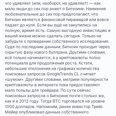
что удивляет (или, наоборот, не удивляет) — как
мало люди до сих пор знают о Биткоине. Наименее
любознательные до сих пор предполагают, что
Биткоин является финансовой пирамидой или вовсе
падает до нуля. Если вы ещё не закупились на
полную, время есть. Самую выгодную инвестицию в
вашей жизни можно сделать сегодня. Только не
забудьте о проведении собственного исследования.
Судя по последним данным, Биткоин проходит через
скрытую фазу нового буллрана. Другими словами,
всё только начинается, а у криптовалюты полно
потенциала для продолжения роста. Кстати,
небольшие отклонения на графиках количества
поисковых запросов GoogleTrends CL считает
«шумом». Другими словами, метрики популярности
криптовалюты в интернете пока предоставляют
мало пользы для трейдера. По сути сейчас
поисковых запросов о Биткоине почти столько же,
как и в 2013 году. Тогда BTC торговался на уровне
1000 долларов. Напомним, ранее инвестор Трейс
Мейер опубликовал данные собственного