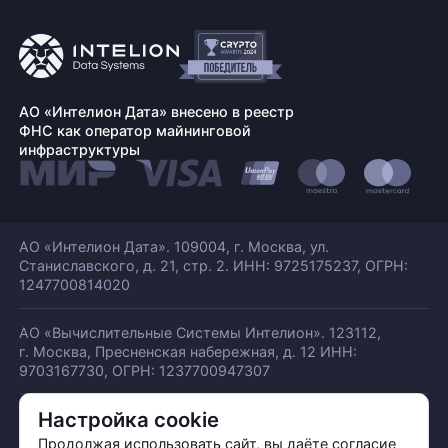
АО «Интелион Дата» внесено в реестр
ФНС как оператор майнинговой
инфраструктуры
АО «Интелион Дата». 109004, г. Москва, ул.
Станиславского,
д. 21, стр. 2. ИНН: 9725175237, ОГРН:
1247700814020
АО «Вычислительные Системы Интелион». 123112,
г. Москва, Пресненская набережная,
д. 12 ИНН:
9703167730, ОГРН: 1237700947307
Настройка cookie
© АО «ИНТЕЛИОН ДАТА» 2026
Политика обработки ПДн
Продолжая использовать сайт, вы даёте согласие