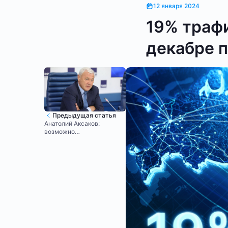
12 января 2024
19% траф
декабре 
Предыдущая статья
Анатолий Аксаков:
возможно
налогообложение дохода,
а не прибыли майнеров