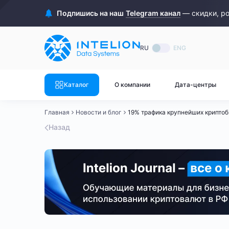
ASIC майнеры
Готовый 
Подпишись на наш
Telegram канал
— скидки, р
Готовый 
Bitmain
Готовый 
RU
ENG
Готовый 
Whatsminer
Готовый 
Каталог
О компании
Дата-центры
Goldshell
Готовый 
Главная
Новости и блог
19% трафика крупнейших криптоби
Готовый 
Canaan
Назад
Готовый 
Готовый 
Innosilicon
Готовый 
Iceriver
Готовый 
Готовый 
Смотреть весь каталог
Смотрет