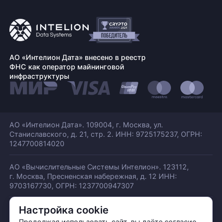
АО «Интелион Дата» внесено в реестр
ФНС как оператор майнинговой
инфраструктуры
АО «Интелион Дата». 109004, г. Москва, ул.
Станиславского,
д. 21, стр. 2. ИНН: 9725175237, ОГРН:
1247700814020
АО «Вычислительные Системы Интелион». 123112,
г. Москва, Пресненская набережная,
д. 12 ИНН:
9703167730, ОГРН: 1237700947307
Настройка cookie
© АО «ИНТЕЛИОН ДАТА» 2026
Политика обработки ПДн
Продолжая использовать сайт, вы даёте согласие