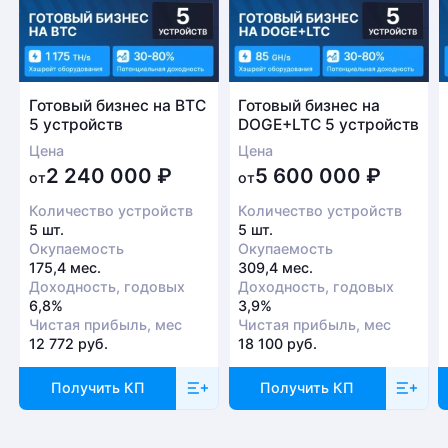
Готовый бизнес на BTC
Готовый бизнес на
5 устройств
DOGE+LTC 5 устройств
Цена
Цена
2 240 000
₽
5 600 000
₽
от
от
Количество устройств
Количество устройств
5 шт.
5 шт.
Окупаемость
Окупаемость
175,4 мес.
309,4 мес.
Доходность, годовых
Доходность, годовых
6,8%
3,9%
Чистая прибыль, мес
Чистая прибыль, мес
12 772 руб.
18 100 руб.
Получить КП
Получить КП