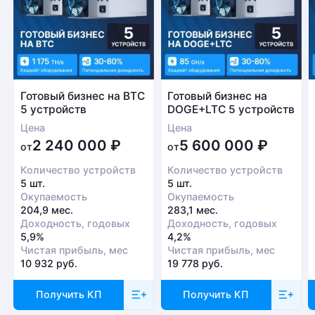
Готовый бизнес на BTC
Готовый бизнес на
5 устройств
DOGE+LTC 5 устройств
Цена
Цена
2 240 000
₽
5 600 000
₽
от
от
Количество устройств
Количество устройств
5 шт.
5 шт.
Окупаемость
Окупаемость
204,9 мес.
283,1 мес.
Доходность, годовых
Доходность, годовых
5,9%
4,2%
Чистая прибыль, мес
Чистая прибыль, мес
10 932 руб.
19 778 руб.
Получить КП
Получить КП