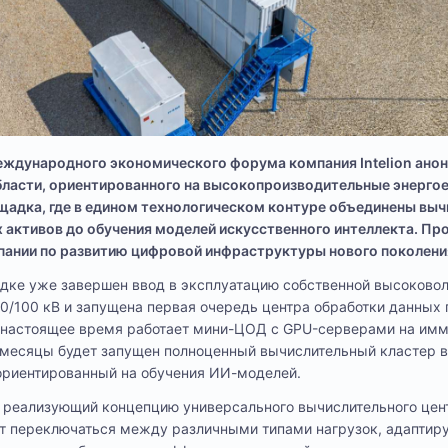
еждународного экономического форума компания Intelion анон
бласти, ориентированного на высокопроизводительные энерго
ощадка, где в едином технологическом контуре объединены вы
 активов до обучения моделей искусственного интеллекта. Пр
пании по развитию цифровой инфраструктуры нового поколени
дке уже завершен ввод в эксплуатацию собственной высоковол
/100 кВ и запущена первая очередь центра обработки данных 
 настоящее время работает мини-ЦОД с GPU-серверами на им
 месяцы будет запущен полноценный вычислительный кластер 
 ориентированный на обучения ИИ-моделей.
, реализующий концепцию универсального вычислительного цен
т переключаться между различными типами нагрузок, адаптиру