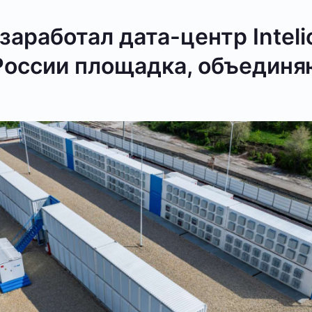
заработал дата-центр Intel
 России площадка, объедин