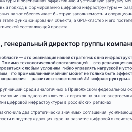
нктуры и обеспечивая эффективную и устойчивую загрузку мо
вый подход к формированию цифровой инфраструктуры — разд
ровых валют обеспечивает быструю заполняемость и операцион
 этапе функционирования объекта, а GPU-кластер и его постеп
егической составляющей проекта.
 генеральный директор группы компаний
 области — это реализация нашей стратегии: одна инфраструкт
. Помимо технологической составляющей — это реализация э
ироваться к любым условиям, гибко управлять нагрузкой и уст
аем, что промышленный майнинг может не только быть эффект
направления — развитие отечественной ИИ-инфраструктуры.»
 крупнейший среди аналогичных в Приволжском федеральном ок
компании как одного из ключевых игроков на рынке энергоемки
тии цифровой инфраструктуры в российских регионах.
заключила два стратегически значимых соглашения, усиливающ
ласти и подтверждающих курс на развитие цифровой экосистем