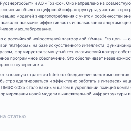
Русэнергосбыт» и АО «Грэнсо». Оно направлено на совместную
беспечения объектов цифровой инфраструктуры, участие в про
мизацию моделей энергопотребления с учетом особенностей эн
 позволит повысить эффективность использования энергомощнос
ойчивое масштабирование.
о с российской нейросетевой платформой «Умка». Его цель — с
вой платформы на базе искусственного интеллекта, функциони
образом, формируется замкнутый технологический контур: собст
нное программное обеспечение. Это обеспечивает независимост
рового суверенитета.
т ключевую стратегию Intelion: объединение всех компонентов 
быстро адаптироваться и эффективно работать в интересах на
n в ПМЭФ-2025 стало важным шагом в укреплении позиций компа
 формировании новой модели вычислительной инфраструктуры и
на статью