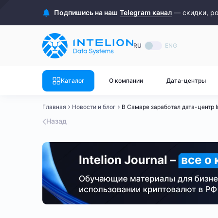
ASIC майнеры
Готовый 
Подпишись на наш
Telegram канал
— скидки, р
Готовый 
Bitmain
Готовый 
RU
ENG
Готовый 
Whatsminer
Готовый 
Каталог
О компании
Дата-центры
Goldshell
Готовый 
Главная
Новости и блог
Готовый 
Canaan
Назад
Готовый 
Готовый 
Innosilicon
Готовый 
Iceriver
Готовый 
Готовый 
Смотреть весь каталог
Смотрет