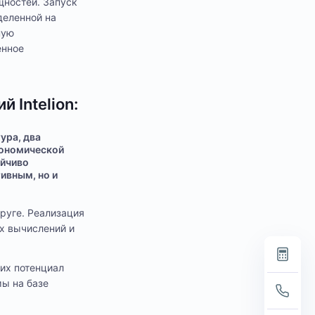
щностей. Запуск
еленной на
ную
енное
 Intelion:
ура, два
кономической
ойчиво
ивным, но и
руге. Реализация
х вычислений и
их потенциал
ы на базе