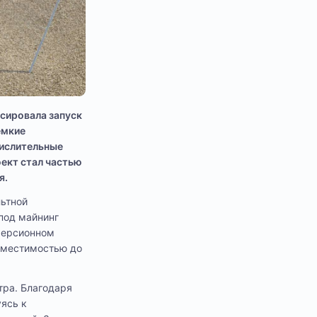
сировала запуск
емкие
числительные
оект стал частью
я.
ьтной
под майнинг
мерсионном
вместимостью до
тра. Благодаря
ясь к