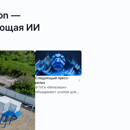
ion —
яющая ИИ
Следующый пресс-
релиз
ФТИ и «Интелион»
объединяют усилия для
запуска проектов в сфере
ИИ и энергоемких
вычислений