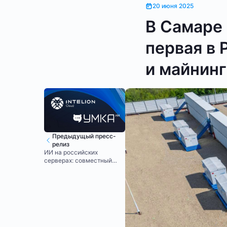
20 июня 2025
В Самаре 
первая в
и майнинг
Предыдущый пресс-
релиз
ИИ на российских
серверах: совместный
проект Интелион Облако и
Умка ИИ