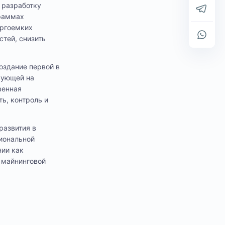
 разработку
граммах
ергоемких
тей, снизить
оздание первой в
рующей на
венная
ь, контроль и
развития в
циональной
нии как
 майнинговой