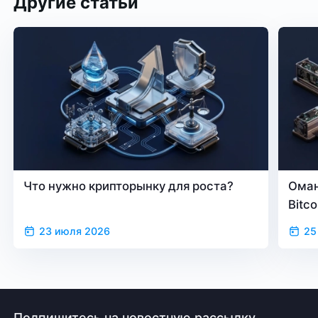
Другие статьи
Что нужно крипторынку для роста?
Оман
Bitc
23 июля 2026
25
Подпишитесь на новостную рассылку