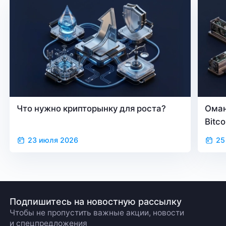
Что нужно крипторынку для роста?
Оман
Bitc
23 июля 2026
25
Подпишитесь на новостную рассылку
Чтобы не пропустить важные акции, новости
и спецпредложения