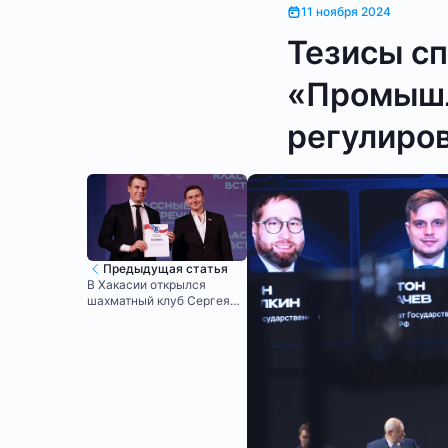
11 ноября 2024
Тезисы с
«Промышл
регулиров
Предыдущая статья
В Хакасии открылся
шахматный клуб Сергея
Карякина при поддержке
Intelion