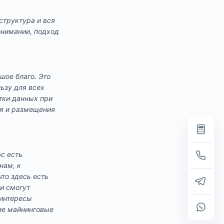
структура и вся
онимании, подход
шое благо. Это
ьзу для всех
тки данных при
ия и размещения
ас есть
нам, к
что здесь есть
ни смогут
 интересы
шие майнинговые