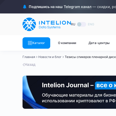
ASIC майнеры
Готовый 
Подпишись на наш
Telegram канал
— скидки, р
Готовый 
Bitmain
Готовый 
RU
ENG
Готовый 
Whatsminer
Готовый 
Каталог
О компании
Дата-центры
Goldshell
Готовый 
Главная
Новости и блог
Тезисы спикеров пленарной дис
Готовый 
Canaan
Назад
Готовый 
Готовый 
Innosilicon
Готовый 
Iceriver
Готовый 
Готовый 
Смотреть весь каталог
Смотрет