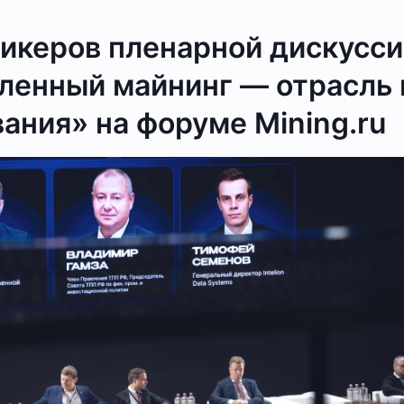
пикеров пленарной дискусс
енный майнинг — отрасль 
ания» на форуме Mining.ru