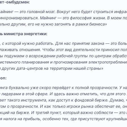
нет-омбудсмен:
нинг — это головной мозг. Вокруг него будет строиться инфра
инхронизироваться. Майнинг — это философия жизни. В моем п
льно другим, его не нужно загонять в рамки бизнеса»
ль министра энергетики:
 с которой нужно работать. Для нас принятие закона — это боль
алаживать отношения. Чтобы этот вид деятельности приносил пол
Мы подумаем о возрождении рабочей группы по центрам обрабо
системного планирования и прогнозирования электропотреблен
и других дата-центров на территории нашей страны»
ion:
инга буквально уже скоро перейдет к полной прозрачности. У н
идерами в этой сфере. И здесь важно отметить, что для этого 
ает такого инструмента, как доступ к фондовой бирже. Думаю, 
ом о прозрачности. И как только игроки рынка обеспечат ее, о
акций на бирже. И третий пункт, который важно соблюсти — это
ия налога на прибыль, особенно тех, где присутствуют крупней