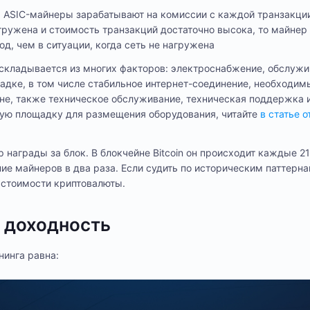
. ASIC-майнеры зарабатывают на комиссии с каждой транзакции
агружена и стоимость транзакций достаточно высока, то майнер
д, чем в ситуации, когда сеть не нагружена
складывается из многих факторов: электроснабжение, обслужи
дке, в том числе стабильное интернет-соединение, необходим
не, также техническое обслуживание, техническая поддержка 
ную площадку для размещения оборудования, читайте
в статье 
р награды за блок. В блокчейне Bitcoin он происходит каждые 2
е майнеров в два раза. Если судить по историческим паттернам
 стоимости криптовалюты.
ь доходность
инга равна: