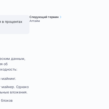
Следующий термин
Аптайм
я в процентах
ческим данным,
ия об
оходность:
 майнинг.
т майнер. Однако
льные вложения.
 блоков