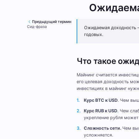
Ожидаема
Предыдущий термин
Сид-фраза
Ожидаемая доходность – 
годовых.
Что такое ожи
Майнинг считается инвести
его целевая доходность мож
инвестициях в майнинг нуж
Курс BTC к USD
. Чем выш
Курс RUB к USD
. Чем сла
укрепление рубля может 
Сложность сети.
Чем выш
усложняется.