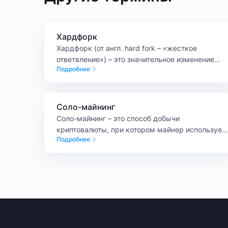
Хардфорк
Хардфорк (от англ. hard fork – «жесткое
ответвление») – это значительное изменение
Подробнее
протокола блокчейна, при котором возникает
новая версия сети, несовместимая с
предыдущей. Хардфорк в криптовалюте обычно
связан не просто с обновлением кода, а с
Соло-майнинг
изменением логики работы сети.
Соло-майнинг – это способ добычи
криптовалюты, при котором майнер использует
Подробнее
собственные мощности и получает шанс найти
блок без участия в майнинг-пуле.