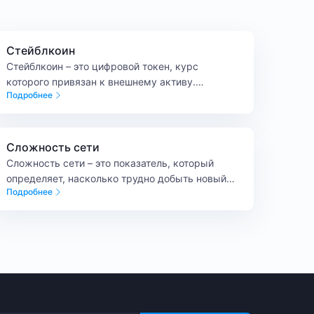
Стейблкоин
Стейблкоин – это цифровой токен, курс
которого привязан к внешнему активу.
Подробнее
Например, к валюте, золоту или другому
имуществу.
Сложность сети
Сложность сети – это показатель, который
определяет, насколько трудно добыть новый
Подробнее
блок в блокчейне. Иными словами, сложность
сети – это объем вычислений, который
майнерам нужно выполнить, чтобы успешно
найти блок.