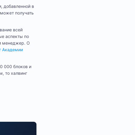
, добавленной в
 может получать
вание всей
ые аспекты по
и менеджер. О
от Академии
10 000 блоков и
, то халвинг