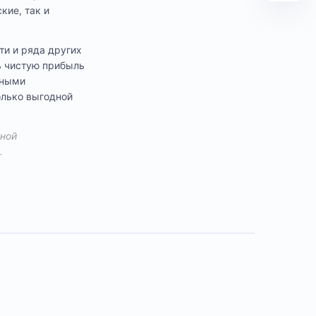
кие, так и
ти и ряда других
ь чистую прибыль
ьными
олько выгодной
вной
.