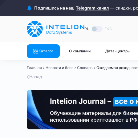
ASIC майнеры
Готовый 
Подпишись на наш
Telegram канал
— скидки, р
Готовый 
Bitmain
Готовый 
RU
ENG
Готовый 
Whatsminer
Готовый 
Каталог
О компании
Дата-центры
Goldshell
Готовый 
Главная
Новости и блог
Словарь
Ожидаемая доходност
Готовый 
Canaan
Назад
Готовый 
Готовый 
Innosilicon
Готовый 
Iceriver
Готовый 
Готовый 
Смотреть весь каталог
Смотрет