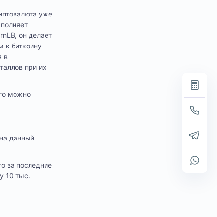
риптовалюта уже
ыполняет
rnLB, он делает
м к биткоину
я в
таллов при их
ого можно
 на данный
то за последние
у 10 тыс.