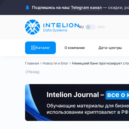
ASIC майнеры
Готовый 
Подпишись на наш
Telegram канал
— скидки, р
Готовый 
Bitmain
Готовый 
RU
ENG
Готовый 
Whatsminer
Готовый 
Каталог
О компании
Дата-центры
Goldshell
Готовый 
Главная
Новости и блог
Немецкий банк прогнозирует стои
Готовый 
Canaan
Назад
Готовый 
Готовый 
Innosilicon
Готовый 
Iceriver
Готовый 
Готовый 
Смотреть весь каталог
Смотрет