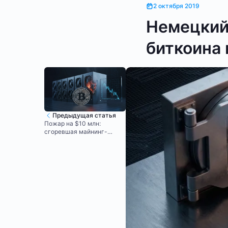
2 октября 2019
Немецкий
биткоина 
Предыдущая статья
Пожар на $10 млн:
сгоревшая майнинг-
ферма обрушила хэшрейт
биткойна