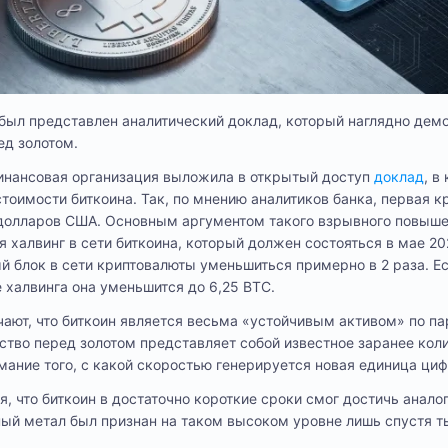
был представлен аналитический доклад, который наглядно дем
ед золотом.
нансовая организация выложила в открытый доступ
доклад
, в
стоимости биткоина. Так, по мнению аналитиков банка, первая к
. долларов США. Основным аргументом такого взрывного повыш
 халвинг в сети биткоина, который должен состояться в мае 20
ый блок в сети криптовалюты уменьшиться примерно в 2 раза. Е
е халвинга она уменьшится до 6,25 BTC.
ают, что биткоин является весьма «устойчивым активом» по па
ество перед золотом представляет собой известное заранее кол
мание того, с какой скоростью генерируется новая единица циф
я, что биткоин в достаточно короткие сроки смог достичь анало
ный метал был признан на таком высоком уровне лишь спустя т