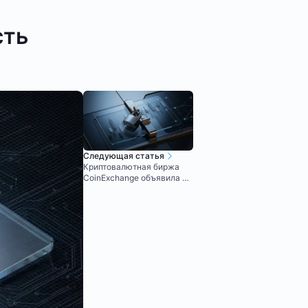
сть
Следующая статья
Криптовалютная биржа
CoinExchange объявила о
закрытии