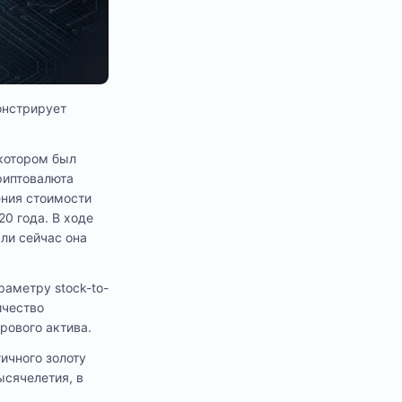
онстрирует
 котором был
риптовалюта
ения стоимости
20 года. В ходе
сли сейчас она
раметру stock-to-
ичество
рового актива.
гичного золоту
ысячелетия, в