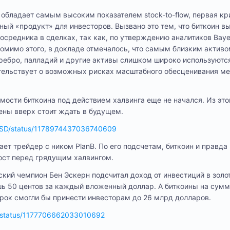
н обладает самым высоким показателем stock-to-flow, первая к
ный «продукт» для инвесторов. Вызвано это тем, что биткоин в
осредника в сделках, так как, по утверждению аналитиков Baye
омимо этого, в докладе отмечалось, что самым близким активо
ребро, палладий и другие активы слишком широко используютс
тельствует о возможных рисках масштабного обесценивания ме
мости биткоина под действием халвинга еще не начался. Из эт
цены вверх стоит ждать в будущем.
ionUSD/status/1178974437036740609
т трейдер с ником PlanB. По его подсчетам, биткоин и правда
ост перед грядущим халвингом.
ский чемпион Бен Эскерн подсчитал доход от инвестиций в золо
ишь 50 центов за каждый вложенный доллар. А биткоины на сумм
рок смогли бы принести инвесторам до 26 млрд долларов.
en/status/1177706662033010692