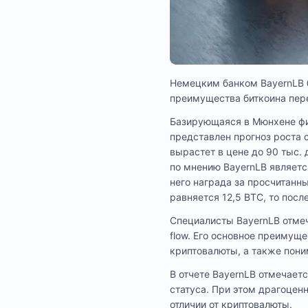
Немецким банком BayernLB 
преимущества биткоина пер
Базирующаяся в Мюнхене фи
представлен прогноз роста 
вырастет в цене до 90 тыс
по мнению BayernLB является
него награда за просчитанн
равняется 12,5 BTC, то посл
Специалисты BayernLB отмеч
flow. Его основное преимущ
криптовалюты, а также пони
В отчете BayernLB отмечаетс
статуса. При этом драгоцен
отличии от криптовалюты.