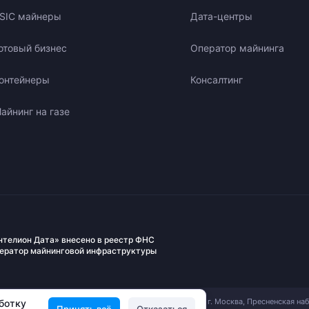
SIC майнеры
Дата-центры
отовый бизнес
Оператор майнинга
онтейнеры
Консалтинг
айнинг на газе
нтелион Дата» внесено в реестр ФНС
ператор майнинговой инфраструктуры
АО «Вычислительные Системы Интелион». 123112, г. Москва, Пресненская на
аботку