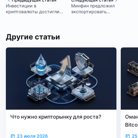
Инвестиции в
Минфин предложил
криптовалюты достигли
экспортировать
максимума с 2021 года
российскую криптовалюту
Другие статьи
Что нужно крипторынку для роста?
Оман
Bitc
23 июля 2026
25