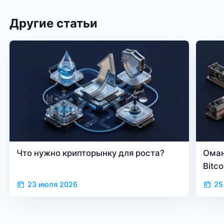
с майнинга
Другие статьи
Что нужно крипторынку для роста?
Оман
Bitc
23 июля 2026
25