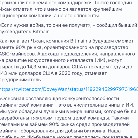
произошли во время его командировки. Также господин
Чжан отметил, что именно он является крупнейшим
акционером компании, а не его оппоненты.
«Если нужна война, то они ее получат», – сообщил бывший
руководитель Bitmain.
Как полагает Чжан, компания Bitmain в будущем сможет
занять 90% рынка, ориентированного на производство
ASIC-майнеров. А доходы подразделения, направленного
на развитие искусственного интеллекта (ИИ), могут
вырасти до 14,3 млн долларов США в текущем году и до
143 млн долларов США в 2020 году, отмечает
предприниматель.
https://twitter.com/DoveyWan/status/119229452997973196
«Основная составляющая конкурентоспособности
майнинговой компании – это вычислительные чипы и ИИ.
Мы уже обладаем лучшими в мире чипами, которые были
разработаны тяжелым трудом целой команды. Такими
темпами мы займем 90% рынка среди производителей
майнинг-оборудования для добычи биткоина! Наша
прибыль от ИИ-бизнеса может преодолеть показатель в