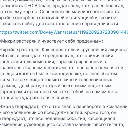
должность СЕО Bitmain, предателем, хотя ранее полагал,
что он ему «брат». Сооснователь майнингового-гиганта
крайне оскорблен сложившейся ситуацией и грозится
развязать войну для восстановления справедливости.
https://twitter.com/DoveyWan/status/119228923728390144
«Микри растерян и чувствует себя преданным:
Я крайне растерян. Как основатель и крупнейший акционе
Bitmain, я никогда не предполагал, что юридический
представитель компании, зарегистрированный в
правительственном департаменте, внезапно поменяется,
да еще и когда я был в командировке, не зная об этом
всем. Такое я видел только в кино и телевизионных
драмах, где «брат», который был самым надежным
партнером и сражался вместе с тобой, на самом деле
готовился ударить тебя в спину».
Чжан утверждает, что он не знал о перевороте в компании
и его увольнении со всех должностей. Кроме того, он
утверждает, что все недавние события, касающиеся
изменения руководящего состава майнингового гиганта,