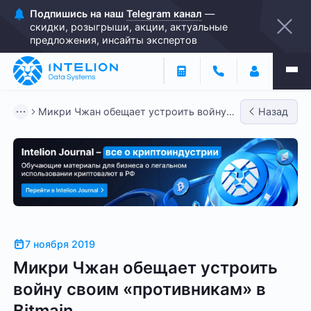
Подпишись на наш
Telegram канал
—
скидки, розыгрыши, акции, актуальные
предложения, инсайты экспертов
Микри Чжан обещает устроить войну
Назад
своим «противникам» в Bitm...
7 ноября 2019
Микри Чжан обещает устроить
войну своим «противникам» в
Bitmain