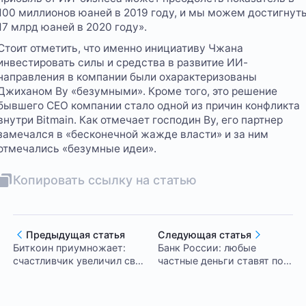
100 миллионов юаней в 2019 году, и мы можем достигнут
17 млрд юаней в 2020 году».
Стоит отметить, что именно инициативу Чжана
инвестировать силы и средства в развитие ИИ-
направления в компании были охарактеризованы
Джиханом Ву «безумными». Кроме того, это решение
бывшего СЕО компании стало одной из причин конфликта
внутри Bitmain. Как отмечает господин Ву, его партнер
замечался в «бесконечной жажде власти» и за ним
отмечались «безумные идеи».
Копировать ссылку на статью
Предыдущая статья
Следующая статья
Биткоин приумножает:
Банк России: любые
счастливчик увеличил свой
частные деньги ставят под
выигрыш в лотерею на
угрозу финансовую
$100 тыс
стабильность страны