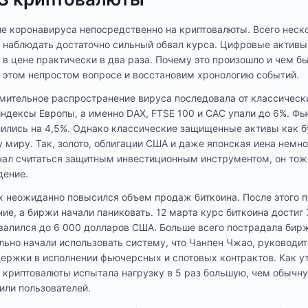
е коронавируса непосредственно на криптовалюты. Всего неск
наблюдать достаточно сильный обвал курса. Цифровые активы,
 в цене практически в два раза. Почему это произошло и чем б
 этом непростом вопросе и восстановим хронологию событий.
емительное распространение вируса последовала от классическ
ндексы Европы, а именно DAX, FTSE 100 и CAC упали до 6%. Ф
ились на 4,5%. Однако классические защищенные активы как б
 миру. Так, золото, облигации США и даже японская иена немно
ачал считаться защитным инвестиционным инструментом, он то
дение.
х неожиданно повысился объем продаж биткоина. После этого 
ие, а биржи начали паниковать. 12 марта курс биткоина достиг
овалился до 6 000 долларов США. Больше всего пострадала бирж
льно начали использовать систему, что Чанпен Чжао, руководи
держки в исполнении фьючерсных и спотовых контрактов. Как 
й криптовалюты испытала нагрузку в 5 раз большую, чем обычну
или пользователей.