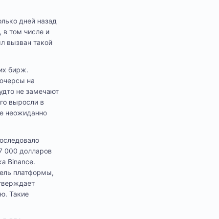
олько дней назад
 в том числе и
ыл вызван такой
их бирж.
ьючерсы на
удто не замечают
го выросли в
же неожиданно
последовало
 7 000 долларов
а Binance.
тель платформы,
утверждает
ю. Такие