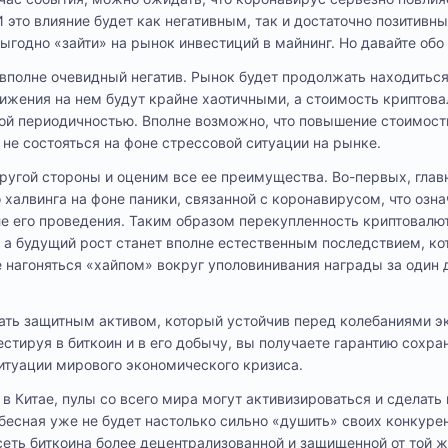
 это влияние будет как негативным, так и достаточно позитивн
выгодно «зайти» на рынок инвестиций в майнинг. Но давайте обо
вполне очевидный негатив. Рынок будет продолжать находиться
ижения на нем будут крайне хаотичными, а стоимость криптова
той периодичностью. Вполне возможно, что повышение стоимост
не состояться на фоне стрессовой ситуации на рынке.
другой стороны и оценим все ее преимущества. Во-первых, глав
 халвинга на фоне паники, связанной с коронавирусом, что озн
е его проведения. Таким образом перекупленность криптовалю
 а будущий рост станет вполне естественным последствием, ко
не нагоняться «хайпом» вокруг уполовинивания награды за один
ать защитным активом, который устойчив перед колебаниями э
нвестируя в биткоин и в его добычу, вы получаете гарантию сохр
итуации мирового экономического кризиса.
 в Китае, пулы со всего мира могут активизироваться и сделат
бесная уже не будет настолько сильно «душить» своих конкурен
 сеть биткоина более децентрализованной и защищенной от той 