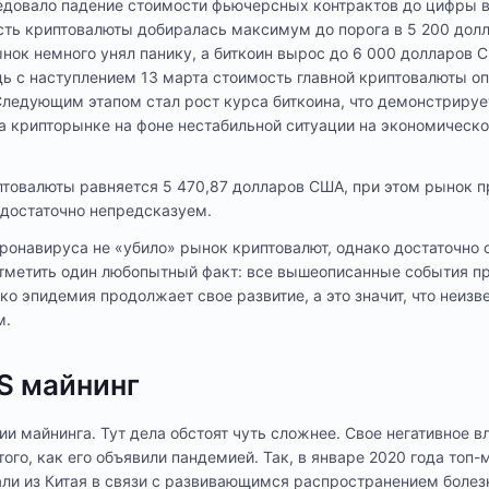
едовало падение стоимости фьючерсных контрактов до цифры в
сть криптовалюты добиралась максимум до порога в 5 200 дол
ынок немного унял панику, а биткоин вырос до 6 000 долларов 
дь с наступлением 13 марта стоимость главной криптовалюты о
ледующим этапом стал рост курса биткоина, что демонстрируе
а крипторынке на фоне нестабильной ситуации на экономическо
птовалюты равняется 5 470,87 долларов США, при этом рынок 
 достаточно непредсказуем.
ронавируса не «убило» рынок криптовалют, однако достаточно 
 отметить один любопытный факт: все вышеописанные события п
о эпидемия продолжает свое развитие, а это значит, что неизве
м.
S майнинг
и майнинга. Тут дела обстоят чуть сложнее. Свое негативное в
ого, как его объявили пандемией. Так, в январе 2020 года топ
али из Китая в связи с развивающимся распространением болез