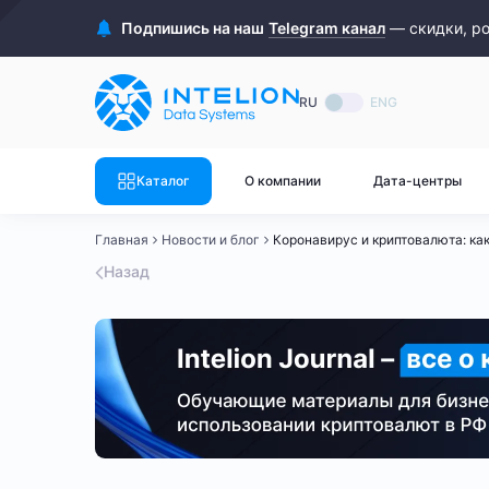
ASIC майнеры
Готовый 
Подпишись на наш
Telegram канал
— скидки, р
Готовый 
Bitmain
Готовый 
RU
ENG
Готовый 
Whatsminer
Готовый 
Каталог
О компании
Дата-центры
Goldshell
Готовый 
Главная
Новости и блог
Коронавирус и криптовалюта: как
Готовый 
Canaan
Назад
Готовый 
Готовый 
Innosilicon
Готовый 
Iceriver
Готовый 
Готовый 
Смотреть весь каталог
Смотрет