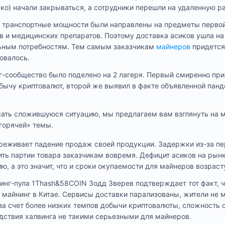
ько) начали закрываться, а сотрудники перешли на удаленную ра
се транспортные мощности были направлены на предметы перво
в и медицинских препаратов. Поэтому доставка асиков ушла на 
льным потребностям. Тем самым заказчикам
майнеров
придется
овалось.
г-сообщество было поделено на 2 лагеря. Первый смиренно при
бычу криптовалют, второй же выявил в факте объявленной пан
мать сложившуюся ситуацию, мы предлагаем вам взглянуть на 
горячей» темы.
ереживает падение продаж своей продукции. Задержки из-за п
ить партии товара заказчикам вовремя. Дефицит асиков на рын
ю, а это значит, что и сроки окупаемости для майнеров возраст
инг-пула 1Thash&58COIN Зодд Зверев подтверждает тот факт, 
а майнинг в Китае. Сервисы доставки парализованы, жители не 
 за счет более низких темпов добычи криптовалюты, сложность 
едствия халвинга не такими серьезными для майнеров.