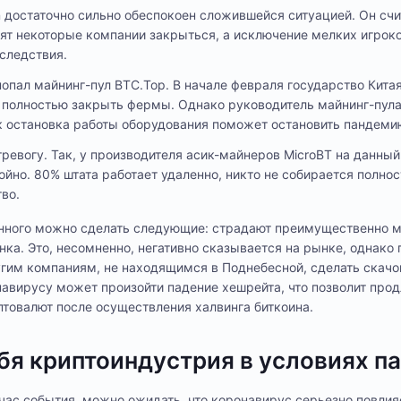
достаточно сильно обеспокоен сложившейся ситуацией. Он счит
ят некоторые компании закрыться, а исключение мелких игрок
оследствия.
опал майнинг-пул BTC.Top. В начале февраля государство Китая
ля полностью закрыть фермы. Однако руководитель майнинг-пул
ак остановка работы оборудования поможет остановить пандеми
тревогу. Так, у производителя асик-майнеров MicroBT на данны
ойно. 80% штата работает удаленно, никто не собирается полно
во.
нного можно сделать следующие: страдают преимущественно 
нка. Это, несомненно, негативно сказывается на рынке, однако
гим компаниям, не находящимся в Поднебесной, сделать скачок
навирусу может произойти падение хешрейта, что позволит прод
товалют после осуществления халвинга биткоина.
ебя криптоиндустрия в условиях п
ас события, можно ожидать, что коронавирус серьезно повлия