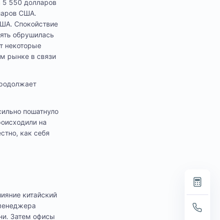
 5 550 долларов
ларов США.
США. Спокойствие
пять обрушилась
т некоторые
м рынке в связи
продолжает
сильно пошатнуло
роисходили на
стно, как себя
лияние китайский
-менеджера
ни. Затем офисы