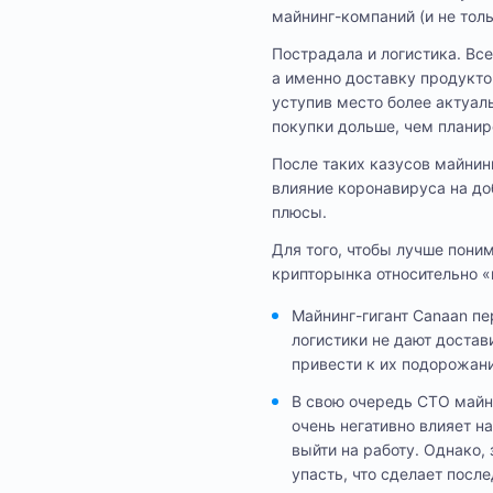
майнинг-компаний (и не тол
Пострадала и логистика. В
а именно доставку продукто
уступив место более актуа
покупки дольше, чем планир
После таких казусов майнин
влияние коронавируса на до
плюсы.
Для того, чтобы лучше пони
крипторынка относительно «
Майнинг-гигант Canaan п
логистики не дают достав
привести к их подорожани
В свою очередь CTO майн
очень негативно влияет н
выйти на работу. Однако,
упасть, что сделает посл