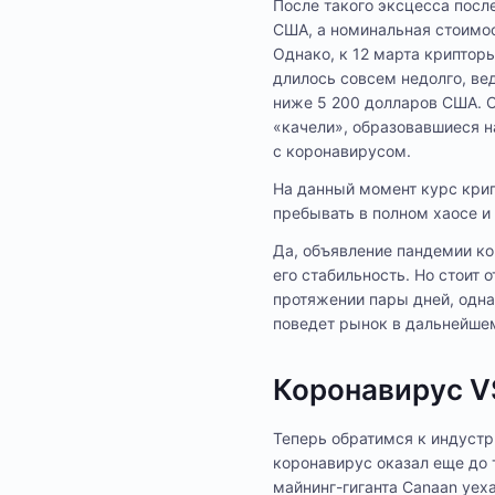
После такого эксцесса посл
США, а номинальная стоимо
Однако, к 12 марта криптор
длилось совсем недолго, ве
ниже 5 200 долларов США. С
«качели», образовавшиеся н
с коронавирусом.
На данный момент курс кри
пребывать в полном хаосе и
Да, объявление пандемии ко
его стабильность. Но стоит
протяжении пары дней, однак
поведет рынок в дальнейше
Коронавирус V
Теперь обратимся к индустри
коронавирус оказал еще до т
майнинг-гиганта Canaan уех