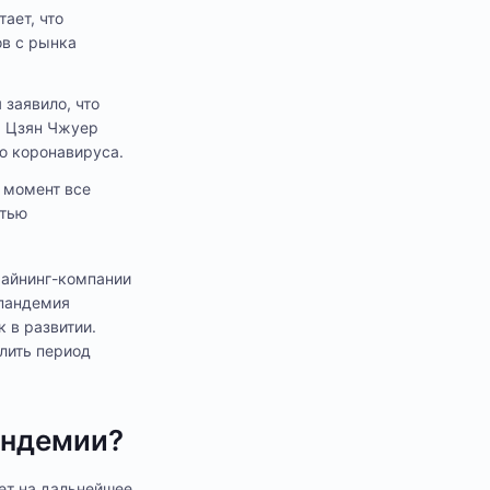
ает, что
ов с рынка
 заявило, что
а Цзян Чжуер
ю коронавируса.
й момент все
стью
майнинг-компании
 пандемия
 в развитии.
лить период
андемии?
ет на дальнейшее