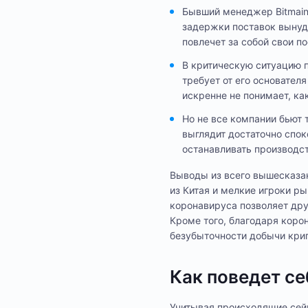
Бывший менеджер Bitmain 
задержки поставок вынуд
повлечет за собой свои п
В критическую ситуацию п
требует от его основате
искренне не понимает, к
Но не все компании бьют 
выглядит достаточно спок
останавливать производст
Выводы из всего вышесказа
из Китая и мелкие игроки ры
коронавируса позволяет дру
Кроме того, благодаря коро
безубыточности добычи крип
Как поведет с
Учитывая происходящие сейч