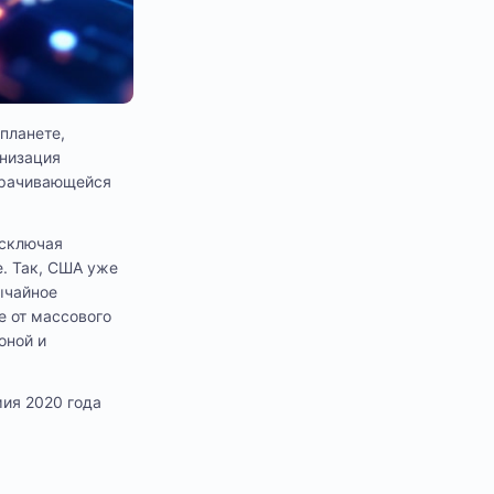
планете,
анизация
орачивающейся
исключая
е. Так, США уже
ычайное
е от массового
оной и
мия 2020 года