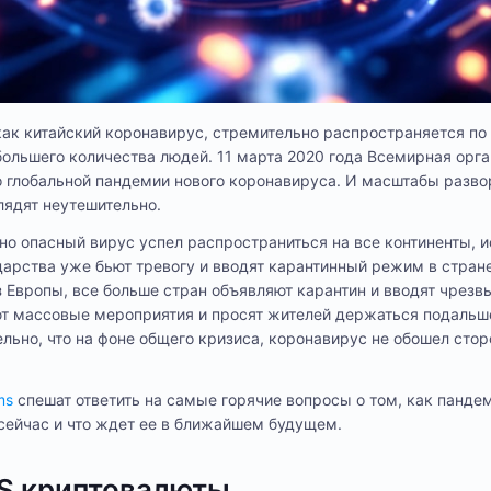
как китайский коронавирус, стремительно распространяется по 
большего количества людей. 11 марта 2020 года Всемирная орг
о глобальной пандемии нового коронавируса. И масштабы разв
лядят неутешительно.
о опасный вирус успел распространиться на все континенты, 
дарства уже бьют тревогу и вводят карантинный режим в стран
з Европы, все больше стран объявляют карантин и вводят чрезв
ют массовые мероприятия и просят жителей держаться подальш
льно, что на фоне общего кризиса, коронавирус не обошел стор
ms
спешат ответить на самые горячие вопросы о том, как панде
сейчас и что ждет ее в ближайшем будущем.
S криптовалюты