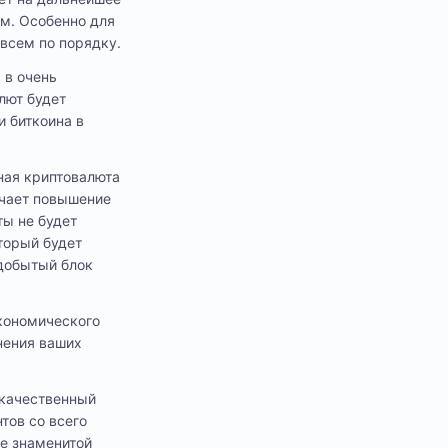
ым. Особенно для
 всем по порядку.
 в очень
лют будет
и биткоина в
ная криптовалюта
ачает повышение
ты не будет
торый будет
 добытый блок
кономического
анения ваших
ь качественный
тов со всего
же знаменитой