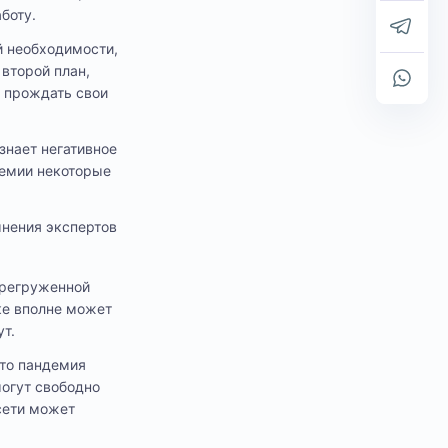
боту.
й необходимости,
второй план,
 прождать свои
знает негативное
демии некоторые
мнения экспертов
ерегруженной
ке вполне может
ут.
что пандемия
могут свободно
сети может