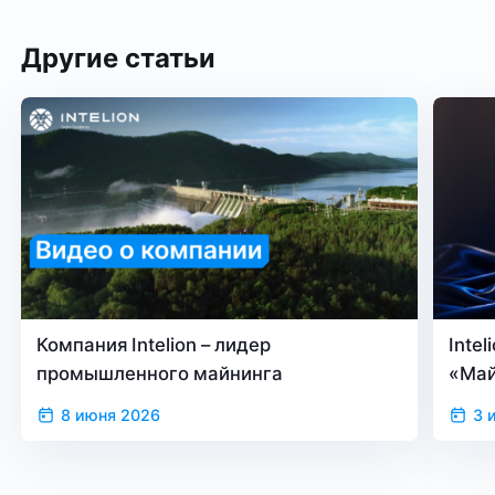
Другие статьи
Компания Intelion – лидер
Inte
промышленного майнинга
«Май
верс
8 июня 2026
3 