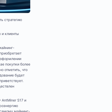
ть стратегию
 и клиенты
майнинг-
 приобретает
и оформлении
чае покупки более
о отметить, что
дование будет
приветствует.
ществлен
 AntMiner S17 и
троэнергию
 самому майнинг-