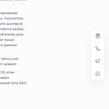
жирования,
м, покупатели,
 млн долларов
вляется выбор:
татичной цене
дет выше
ься данным
с легкостью
от момент.
 Об этом
зовать
льной сети ASIC-