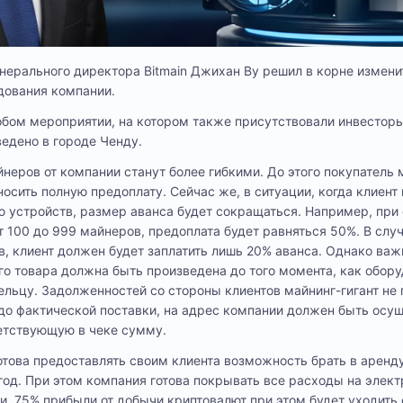
енерального директора Bitmain Джихан Ву решил в корне измени
дования компании.
обом мероприятии, на котором также присутствовали инвесторы
едено в городе Ченду.
йнеров от компании станут более гибкими. До этого покупатель 
осить полную предоплату. Сейчас же, в ситуации, когда клиент
 устройств, размер аванса будет сокращаться. Например, пр
т 100 до 999 майнеров, предоплата будет равняться 50%. В слу
, клиент должен будет заплатить лишь 20% аванса. Однако важн
го товара должна быть произведена до того момента, как обору
ельцу. Задолженностей со стороны клиентов майнинг-гигант не 
й до фактической поставки, на адрес компании должен быть осу
етствующую в чеке сумму.
готова предоставлять своим клиента возможность брать в аренду
год. При этом компания готова покрывать все расходы на элек
и. 75% прибыли от добычи криптовалют при этом будет уходить