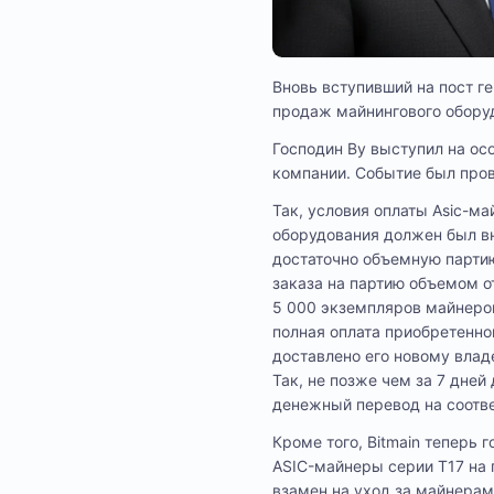
Вновь вступивший на пост г
продаж майнингового обору
Господин Ву выступил на ос
компании. Событие был пров
Так, условия оплаты Asic-ма
оборудования должен был вн
достаточно объемную партию
заказа на партию объемом о
5 000 экземпляров майнеров
полная оплата приобретенно
доставлено его новому влад
Так, не позже чем за 7 дне
денежный перевод на соотв
Кроме того, Bitmain теперь 
ASIC-майнеры серии T17 на 
взамен на уход за майнерам