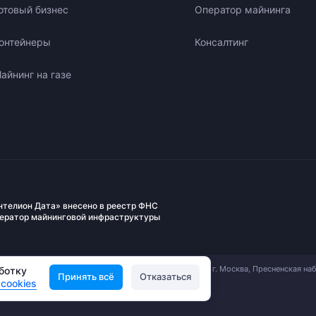
отовый бизнес
Оператор майнинга
онтейнеры
Консалтинг
айнинг на газе
нтелион Дата» внесено в реестр ФНС
ператор майнинговой инфраструктуры
АО «Вычислительные Системы Интелион». 123112, г. Москва, Пресненская на
аботку
Принять всё
Отказаться
д. 12 ИНН: 9703167730, ОГРН: 1237700947307
cookies