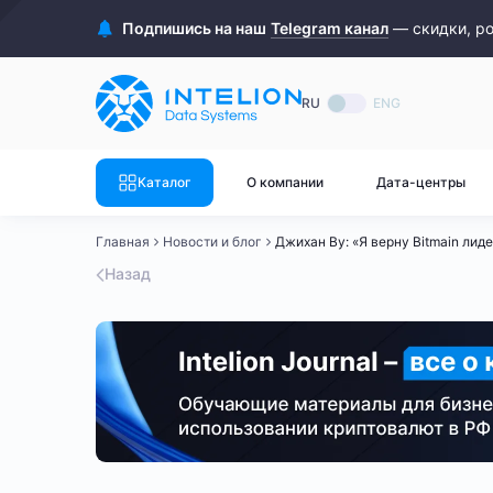
ASIC майнеры
Готовый 
Подпишись на наш
Telegram канал
— скидки, р
Готовый 
Bitmain
Готовый 
RU
ENG
Готовый 
Whatsminer
Готовый 
Каталог
О компании
Дата-центры
Goldshell
Готовый 
Главная
Новости и блог
Джихан Ву: «Я верну Bitmain лид
Готовый 
Canaan
Назад
Готовый 
Готовый 
Innosilicon
Готовый 
Iceriver
Готовый 
Готовый 
Смотреть весь каталог
Смотрет