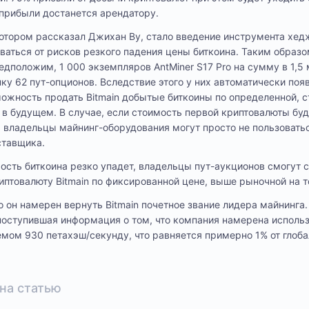
 прибыли достанется арендатору.
отором рассказал Джихан Ву, стало введение инструмента хед
ваться от рисков резкого падения цены биткоина. Таким образо
едположим, 1 000 экземпляров AntMiner S17 Pro на сумму в 1,5
ку 62 пут-опционов. Вследствие этого у них автоматически поя
можность продать Bitmain добытые биткоины по определенной, с
т в будущем. В случае, если стоимость первой криптовалюты бу
, владельцы майнинг-оборудования могут просто не пользоват
ставщика.
мость биткоина резко упадет, владельцы пут-аукционов смогут 
птовалюту Bitmain по фиксированной цене, выше рыночной на т
о он намерен вернуть Bitmain почетное звание лидера майнинга.
поступившая информация о том, что компания намерена исполь
ом 930 петахэш/секунду, что равняется примерно 1% от глоба
на статью