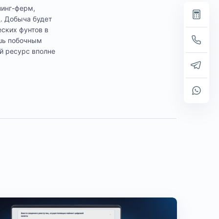
нинг-ферм,
д. Добыча будет
еских фунтов в
ишь побочным
й ресурс вполне