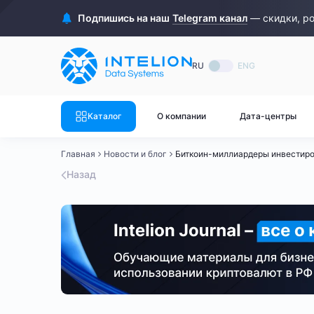
ASIC майнеры
Готовый 
Подпишись на наш
Telegram канал
— скидки, р
Готовый 
Bitmain
Готовый 
RU
ENG
Готовый 
Whatsminer
Готовый 
Каталог
О компании
Дата-центры
Goldshell
Готовый 
Главная
Новости и блог
Биткоин-миллиардеры инвестиро
Готовый 
Canaan
Назад
Готовый 
Готовый 
Innosilicon
Готовый 
Iceriver
Готовый 
Готовый 
Смотреть весь каталог
Смотрет