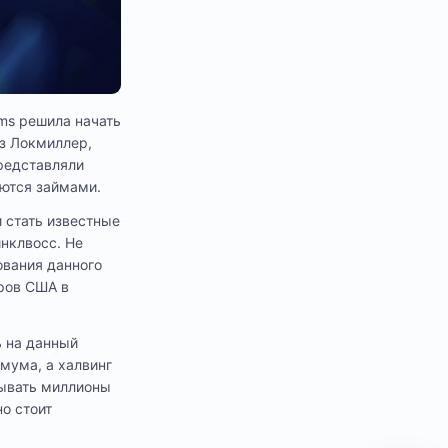
ms решила начать
йз Локмиллер,
представляли
яются займами.
 стать известные
нклвосс. Не
ования данного
аров США в
ь на данный
мума, а халвинг
ывать миллионы
о стоит