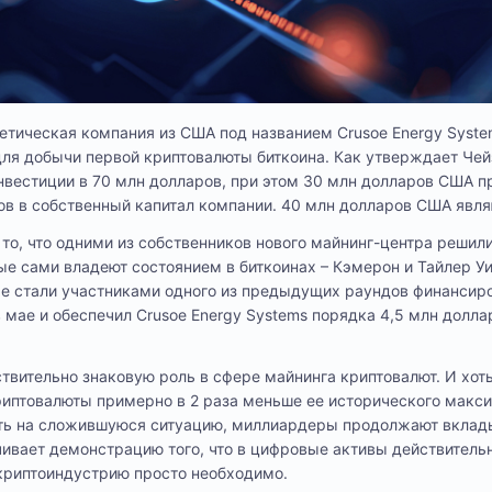
тическая компания из США под названием Crusoe Energy Syste
для добычи первой криптовалюты биткоина. Как утверждает Че
нвестиции в 70 млн долларов, при этом 30 млн долларов США 
ов в собственный капитал компании. 40 млн долларов США явл
о, что одними из собственников нового майнинг-центра решили
е сами владеют состоянием в биткоинах – Кэмерон и Тайлер Уи
кже стали участниками одного из предыдущих раундов финансир
в мае и обеспечил Crusoe Energy Systems порядка 4,5 млн долл
ствительно знаковую роль в сфере майнинга криптовалют. И хот
иптовалюты примерно в 2 раза меньше ее исторического макси
ть на сложившуюся ситуацию, миллиардеры продолжают вклад
чивает демонстрацию того, что в цифровые активы действительн
 криптоиндустрию просто необходимо.