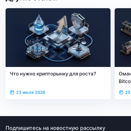
Что нужно крипторынку для роста?
Оман
Bitc
23 июля 2026
25
Подпишитесь на новостную рассылку