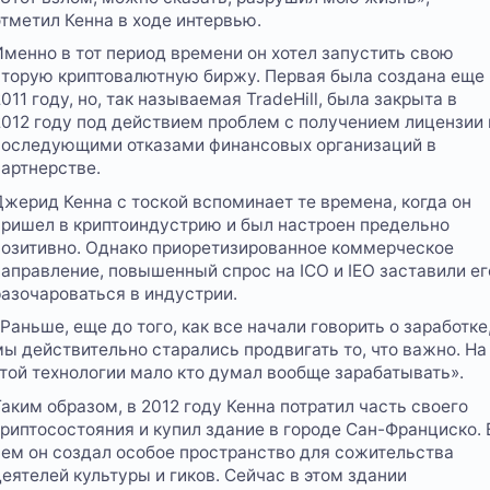
отметил Кенна в ходе интервью.
Именно в тот период времени он хотел запустить свою
вторую криптовалютную биржу. Первая была создана еще 
011 году, но, так называемая TradeHill, была закрыта в
2012 году под действием проблем с получением лицензии 
последующими отказами финансовых организаций в
партнерстве.
Джерид Кенна с тоской вспоминает те времена, когда он
пришел в криптоиндустрию и был настроен предельно
позитивно. Однако приоретизированное коммерческое
направление, повышенный спрос на ICO и IEO заставили ег
разочароваться в индустрии.
Раньше, еще до того, как все начали говорить о заработке
мы действительно старались продвигать то, что важно. На
этой технологии мало кто думал вообще зарабатывать».
Таким образом, в 2012 году Кенна потратил часть своего
криптосостояния и купил здание в городе Сан-Франциско. 
нем он создал особое пространство для сожительства
деятелей культуры и гиков. Сейчас в этом здании