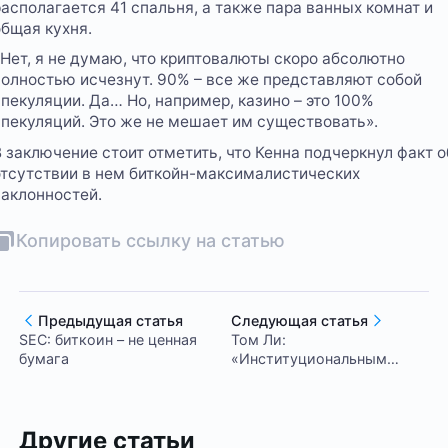
располагается 41 спальня, а также пара ванных комнат и
общая кухня.
«Нет, я не думаю, что криптовалюты скоро абсолютно
полностью исчезнут. 90% – все же представляют собой
спекуляции. Да… Но, например, казино – это 100%
спекуляций. Это же не мешает им существовать».
В заключение стоит отметить, что Кенна подчеркнул факт о
отсутствии в нем биткойн-максималистических
наклонностей.
Копировать ссылку на статью
Предыдущая статья
Следующая статья
SEC: биткоин – не ценная
Том Ли:
бумага
«Институциональным
инвесторам не место на
рынке биткоина»
Другие статьи