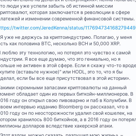
что люди уже успели забыть об истинной миссии
криптовалют, которая заключается в революции в сфере
платежей и изменении современной финансовой системы.
https://twitter.com/JeredKenna/status/117694734168279449
«Я уже не держусь за криптоиндустрию. Полагаю, у меня
есть как половина BTC, несколько BCH и 50,000 XRP.
Я люблю эту технологию, но потерял это чувство к самой
ндустрии. Я все еще думаю, что это гениально, но я
больше не активен в этой сфере. Если я скажу что-то врод
купите (вставьте нужное)" или HODL, это то, что я бы
сделал, если бы все еще присутствовал в этой истории».
Такими скромными запасами криптовалюты на данный
момент обладает один из первых биткойн-миллионеров. В
2016 году он открыл свою пивоварню и паб в Колумбии. В
своем интервью изданию Bloomberg он рассказал, что в
2010 году он по неосторожности удалил свой кошелек, на
котором хранилось 800 биткойнов, а в 2016 году он потеря
миллионы долларов вследствие хакерской атаки.
«Этот взлом, можно сказать, разрушил мою жизнь», –