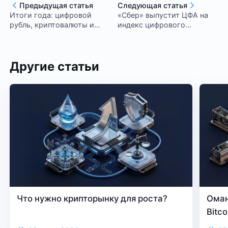
Предыдущая статья
Следующая статья
Итоги года: цифровой
«Сбер» выпустит ЦФА на
рубль, криптовалюты и
индекс цифрового
майнинг
квадратного метра для
физлиц
Другие статьи
Что нужно крипторынку для роста?
Оман
Bitc