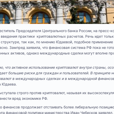
ститель Председателя Центрального банка России, на пресс-к
введения практики криптовалютных расчетов. Речь идет тольк
структуре, так как, по мнению Юдаевой, подобное применение
асно. Зампред заявила, что финансовая система РФ пока не гот
нных активов, однако международные сделки могут вполне пр
, что активное использование криптовалют внутри страны, осо
дает большие риски для граждан и пользователей. В принципе 
товалют в международных сделках и в международной финансо
а Юдаева.
ступала строго против криптовалют, называя их высокоспекул
анести вред экономике РФ.
о финансов продолжает отстаивать более либеральную позицию
та финансовой политики министерства Иван Чебесков заявлял, 