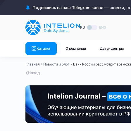
ASIC майнеры
Готовый 
Подпишись на наш
Telegram канал
— скидки, р
Готовый 
Bitmain
Готовый 
RU
ENG
Готовый 
Whatsminer
Готовый 
Каталог
О компании
Дата-центры
Goldshell
Готовый 
Главная
Новости и блог
Банк России рассмотрит возможн
Готовый 
Canaan
Назад
Готовый 
Готовый 
Innosilicon
Готовый 
Iceriver
Готовый 
Готовый 
Смотреть весь каталог
Смотрет