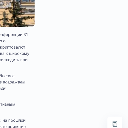
онференции 31
о о
 криптовалют
ова к широкому
оисходить при
бенно в
не возражаем
вой
ятивным
: на прошлой
что принятие