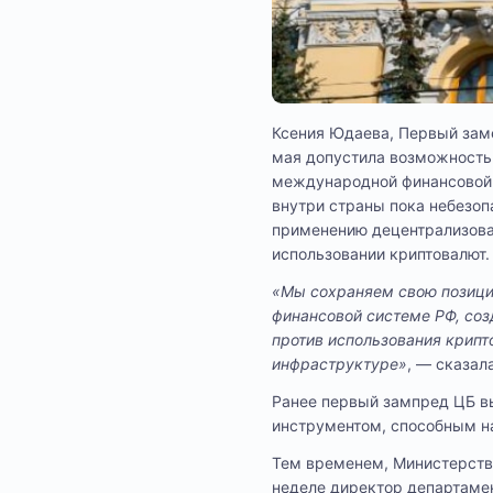
Ксения Юдаева, Первый заме
мая допустила возможность 
международной финансовой 
внутри страны пока небезоп
применению децентрализова
использовании криптовалют.
«Мы сохраняем свою позицию
финансовой системе РФ, соз
против использования крип
инфраструктуре»
, — сказал
Ранее первый зампред ЦБ вы
инструментом, способным н
Тем временем, Министерств
неделе директор департамен