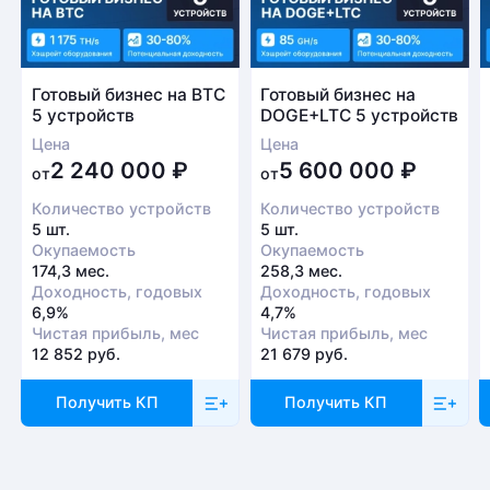
Готовый бизнес на BTC
Готовый бизнес на
5 устройств
DOGE+LTC 5 устройств
Цена
Цена
2 240 000
₽
5 600 000
₽
от
от
Количество устройств
Количество устройств
5 шт.
5 шт.
Окупаемость
Окупаемость
174,3 мес.
258,3 мес.
Доходность, годовых
Доходность, годовых
6,9%
4,7%
Чистая прибыль, мес
Чистая прибыль, мес
12 852 руб.
21 679 руб.
Получить КП
Получить КП