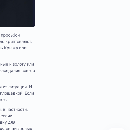
с просьбой
ию криптовалют.
ль Крыма при
ные к золоту или
 заседания совета
 из ситуации. И
 площадкой. Если
но».
 в частности,
сессии
дку для
 видов цифровых