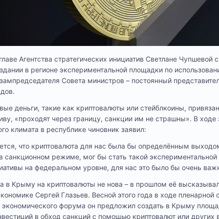
главе Агентства стратегических инициатив Светлане Чупшевой 
здании в регионе экспериментальной площадки по использован
 зампредседателя Совета министров – постоянный представите
дов.
вые деньги, такие как криптовалюты или стейблкоины, привязан
ву, «проходят через границу, санкции им не страшны». В ходе
го климата в республике чиновник заявил:
ается, что криптовалюта для нас была бы определённым выходом
в санкционном режиме, мог бы стать такой экспериментальной
иативы на федеральном уровне, для нас это было бы очень важ
а в Крыму на криптовалюты не нова – в прошлом её высказывал,
кономике Сергей Глазьев. Весной этого года в ходе пленарной 
 экономического форума он предложил создать в Крыму площа
нвестиций в обход санкций с помощью криптовалют или других