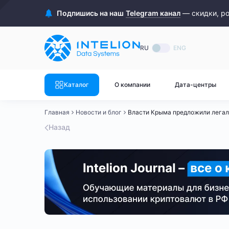
ASIC майнеры
Готовый 
Подпишись на наш
Telegram канал
— скидки, р
Готовый 
Bitmain
Готовый 
RU
ENG
Готовый 
Whatsminer
Готовый 
Каталог
О компании
Дата-центры
Goldshell
Готовый 
Главная
Новости и блог
Власти Крыма предложили легали
Готовый 
Canaan
Назад
Готовый 
Готовый 
Innosilicon
Готовый 
Iceriver
Готовый 
Готовый 
Смотреть весь каталог
Смотрет