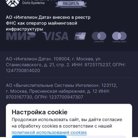
АО «Интелион Дата» внесено в реестр
ФНС как оператор майнинговой
инфраструктуры
АО «Интелион Дата». 109004, г. Москва, ул.
Станиславского,
д. 21, стр. 2. ИНН: 9725175237, ОГРН:
1247700814020
АО «Вычислительные Системы Интелион». 123112,
г. Москва, Пресненская набережная,
д. 12 ИНН:
9703167730, ОГРН: 1237700947307
Настройка cookie
© АО «ИНТЕЛИОН ДАТА» 2026
Политика обработки ПДн
Продолжая использовать сайт, вы даёте согласие
Политика конфиденциальности
на обработку cookies в соответствии с нашей
Политика использования куки
политикой использования cookies