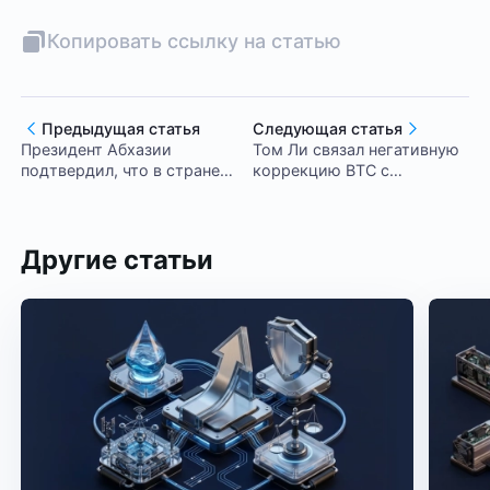
Копировать ссылку на статью
Предыдущая статья
Следующая статья
Президент Абхазии
Том Ли связал негативную
подтвердил, что в стране
коррекцию BTC с
будет создана гигантская
выступлением главы ФРС
майнинг-ферма
Другие статьи