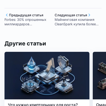
Предыдущая статья
Следующая статья
Forbes: 30% опрошенных
Майнинговая компания
миллиардеров
CleanSpark купила более
инвестировали в
1000 ASIC-майнеров по
криптовалюты
снизившейся цене
Другие статьи
Что нужно крипторынку для роста?
Оман