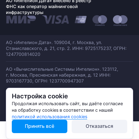
АО «Интелион Дата» внесено в реестр
ФНС как оператор майнинговой
инфраструктуры
АО «Интелион Дата». 109004, г. Москва, ул.
Станиславского,
д. 21, стр. 2. ИНН: 9725175237, ОГРН:
1247700814020
АО «Вычислительные Системы Интелион». 123112,
г. Москва, Пресненская набережная,
д. 12 ИНН:
9703167730, ОГРН: 1237700947307
Настройка cookie
© АО «ИНТЕЛИОН ДАТА» 2026
Политика обработки ПДн
Продолжая использовать сайт, вы даёте согласие
Политика конфиденциальности
на обработку cookies в соответствии с нашей
Политика использования куки
политикой использования cookies
Принять всё
Отказаться
Каталог
Консультация
Telegram
WhatsApp