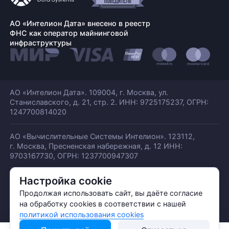
АО «Интелион Дата» внесено в реестр
ФНС как оператор майнинговой
инфраструктуры
АО «Интелион Дата». 109004, г. Москва, ул.
Станиславского,
д. 21, стр. 2. ИНН: 9725175237, ОГРН:
1247700814020
АО «Вычислительные Системы Интелион». 123112,
г. Москва, Пресненская набережная,
д. 12 ИНН:
9703167730, ОГРН: 1237700947307
Настройка cookie
© АО «ИНТЕЛИОН ДАТА» 2026
Политика обработки ПДн
Продолжая использовать сайт, вы даёте согласие
Политика конфиденциальности
на обработку cookies в соответствии с нашей
Политика использования куки
политикой использования cookies