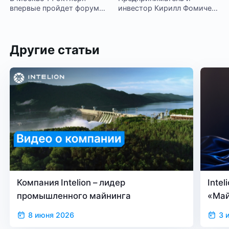
впервые пройдет форум
инвестор Кирилл Фомичев
MINING.RU
делится опытом
инвестирования в майнинг
Другие статьи
Компания Intelion – лидер
Inte
промышленного майнинга
«Май
верс
8 июня 2026
3 