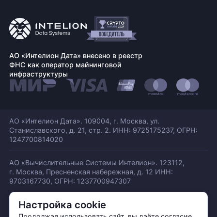
АО «Интелион Дата» внесено в реестр
ФНС как оператор майнинговой
инфраструктуры
АО «Интелион Дата». 109004, г. Москва, ул.
Станиславского,
д. 21, стр. 2. ИНН: 9725175237, ОГРН:
1247700814020
АО «Вычислительные Системы Интелион». 123112,
г. Москва, Пресненская набережная,
д. 12 ИНН:
9703167730, ОГРН: 1237700947307
Настройка cookie
© АО «ИНТЕЛИОН ДАТА» 2026
Политика обработки ПДн
Продолжая использовать сайт, вы даёте согласие