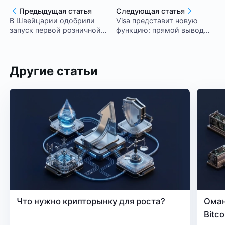
Предыдущая статья
Следующая статья
В Швейцарии одобрили
Visa представит новую
запуск первой розничной
функцию: прямой вывод
платформы для торговли
криптовалют на свои
токенизированными
дебетовые карты для 145
ценными бумагами
стран
Другие статьи
Что нужно крипторынку для роста?
Оман
Bitc