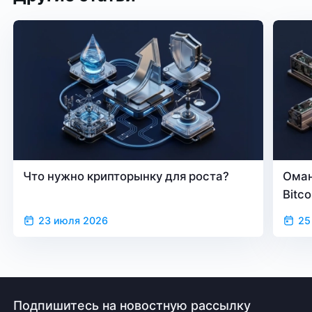
Что нужно крипторынку для роста?
Оман
Bitc
23 июля 2026
25
Подпишитесь на новостную рассылку