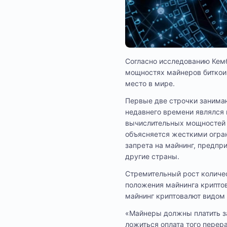
Согласно исследованию Кем
мощностях майнеров биткоина
место в мире.
Первые две строчки занимаю
недавнего времени являлся
вычислительных мощностей в
объясняется жесткими огран
запрета на майнинг, предпр
другие страны.
Стремительный рост количес
положения майнинга криптов
майнинг криптовалют видом
«Майнеры должны платить з
ложиться оплата того перер