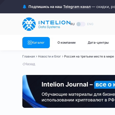
ASIC майнеры
Готовый 
Подпишись на наш
Telegram канал
— скидки, р
Готовый 
Bitmain
Готовый 
RU
ENG
Готовый 
Whatsminer
Готовый 
Каталог
О компании
Дата-центры
Goldshell
Готовый 
Главная
Новости и блог
Россия на третьем месте в мире
Готовый 
Canaan
Назад
Готовый 
Готовый 
Innosilicon
Готовый 
Iceriver
Готовый 
Готовый 
Смотреть весь каталог
Смотрет