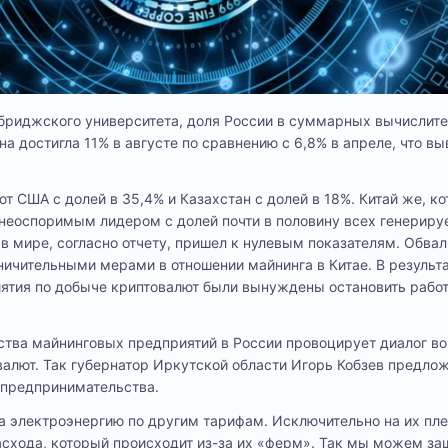
бриджского университета, доля России в суммарных вычислит
 достигла 11% в августе по сравнению с 6,8% в апреле, что вы
т США с долей в 35,4% и Казахстан с долей в 18%. Китай же, к
 неоспоримым лидером с долей почти в половину всех генерир
 мире, согласно отчету, пришел к нулевым показателям. Обвал
ичительными мерами в отношении майнинга в Китае. В результа
иятия по добыче криптовалют были вынуждены остановить работ
тва майнинговых предприятий в России провоцирует диалог во
алют. Так губернатор Иркутской области Игорь Кобзев предло
 предпринимательства.
а электроэнергию по другим тарифам. Исключительно на их пл
асхода, который происходит из-за их «ферм». Так мы можем за