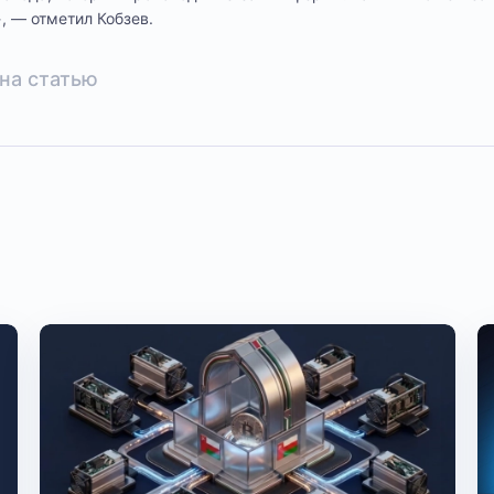
, — отметил Кобзев.
на статью