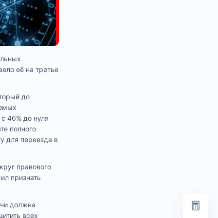
ельных
вело её на третье
оторый до
уемых
 с 46% до нуля
те полного
у для переезда в
круг правового
жил признать
ечи должна
щитить всех