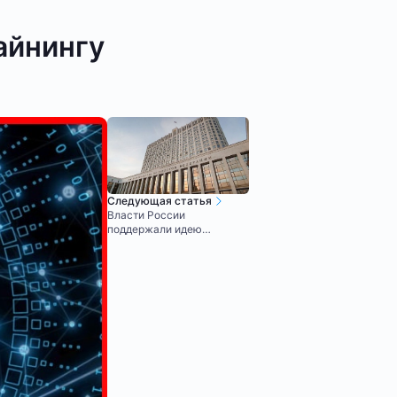
айнингу
Следующая статья
Власти России
поддержали идею
приравнять майнинг к
предпринимательству