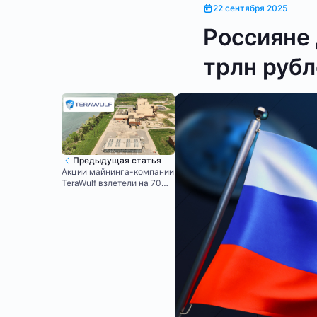
22 сентября 2025
Россияне 
трлн руб
Предыдущая статья
Акции майнинга-компании
TeraWulf взлетели на 70%
после инвестиций Google