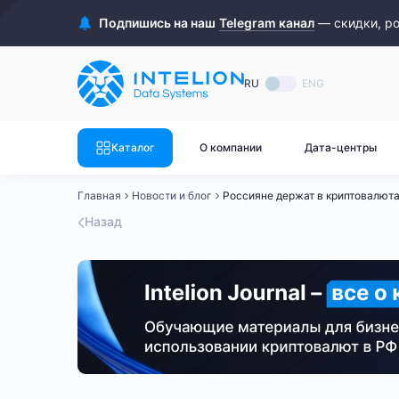
ASIC майнеры
Готовый 
Подпишись на наш
Telegram канал
— скидки, р
Готовый 
Bitmain
Готовый 
RU
ENG
Готовый 
Whatsminer
Готовый 
Каталог
О компании
Дата-центры
Goldshell
Готовый 
Главная
Новости и блог
Россияне держат в криптовалюта
Готовый 
Canaan
Назад
Готовый 
Готовый 
Innosilicon
Готовый 
Iceriver
Готовый 
Готовый 
Смотреть весь каталог
Смотрет