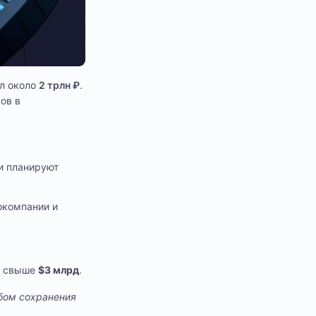
ил около
2 трлн ₽
.
ов в
и планируют
окомпании и
я свыше
$3 млрд
.
обом сохранения