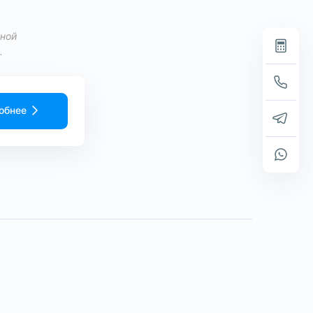
вной
.
обнее