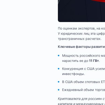
По оценкам экспертов, на к
У юридических лиц эта цифр
трансграничных расчетах.
Ключевые факторы развития
Мощность российского ма
нарастить ее до
11 ГВт
.
Конкуренция с США усилив
инвестфонды.
В США объем спотовых ET
Ежедневный объем торго
Криптовалюта для россиян с
капитала и международных 