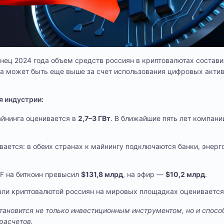
онец 2024 года объем средств россиян в криптовалютах состав
а может быть еще выше за счет использования цифровых актив
 индустрии:
йнинга оценивается в
2,7–3 ГВт
. В ближайшие пять лет компани
ается: в обеих странах к майнингу подключаются банки, энерг
F на биткоин превысил
$131,8 млрд
, на эфир —
$10,2 млрд
.
вли криптовалютой россиян на мировых площадках оцениваетс
тановится не только инвестиционным инструментом, но и спос
расчетов.