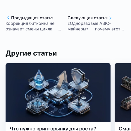
Предыдущая статья
Следующая статья
Коррекция биткоина не
«Одноразовые ASIC-
означает смены цикла —
майнеры» — почему этот
об этом говорят аналитики
миф искажает картину
Bernstein
рынка
Другие статьи
Что нужно крипторынку для роста?
Оман