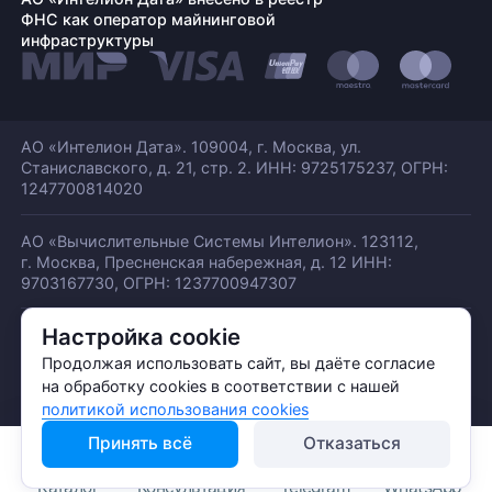
ФНС как оператор майнинговой
инфраструктуры
АО «Интелион Дата». 109004, г. Москва, ул.
Станиславского,
д. 21, стр. 2. ИНН: 9725175237, ОГРН:
1247700814020
АО «Вычислительные Системы Интелион». 123112,
г. Москва, Пресненская набережная,
д. 12 ИНН:
9703167730, ОГРН: 1237700947307
Настройка cookie
© АО «ИНТЕЛИОН ДАТА» 2026
Политика обработки ПДн
Продолжая использовать сайт, вы даёте согласие
Политика конфиденциальности
на обработку cookies в соответствии с нашей
Политика использования куки
политикой использования cookies
Принять всё
Отказаться
Каталог
Консультация
Telegram
WhatsApp