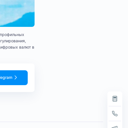
, профильных
гулирования,
цифровых валют в
legram