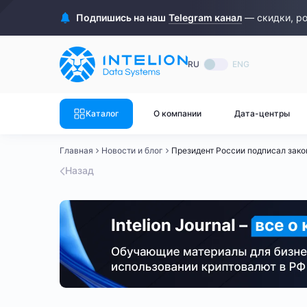
ASIC майнеры
Готовый 
Подпишись на наш
Telegram канал
— скидки, р
Готовый 
Bitmain
Готовый 
RU
ENG
Готовый 
Whatsminer
Готовый 
Каталог
О компании
Дата-центры
Goldshell
Готовый 
Главная
Новости и блог
Президент России подписал закон
Готовый 
Canaan
Назад
Готовый 
Готовый 
Innosilicon
Готовый 
Iceriver
Готовый 
Готовый 
Смотреть весь каталог
Смотрет