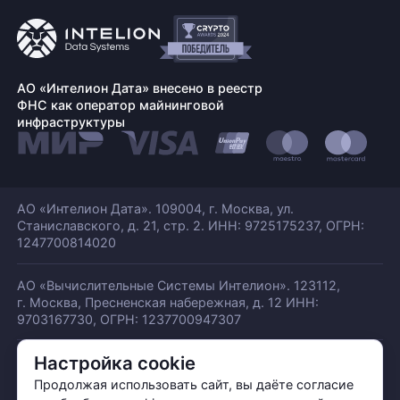
АО «Интелион Дата» внесено в реестр
ФНС как оператор майнинговой
инфраструктуры
АО «Интелион Дата». 109004, г. Москва, ул.
Станиславского,
д. 21, стр. 2. ИНН: 9725175237, ОГРН:
1247700814020
АО «Вычислительные Системы Интелион». 123112,
г. Москва, Пресненская набережная,
д. 12 ИНН:
9703167730, ОГРН: 1237700947307
Настройка cookie
© АО «ИНТЕЛИОН ДАТА» 2026
Политика обработки ПДн
Продолжая использовать сайт, вы даёте согласие
Политика конфиденциальности