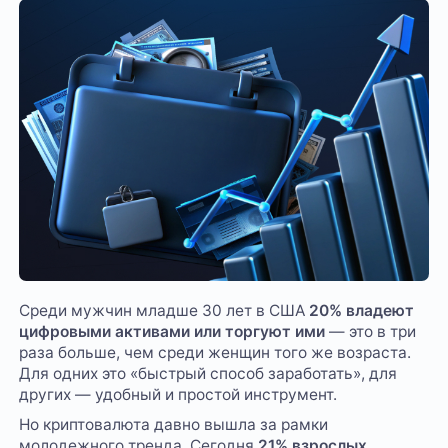
Среди мужчин младше 30 лет в США
20% владеют
цифровыми активами или торгуют ими
— это в три
раза больше, чем среди женщин того же возраста.
Для одних это «быстрый способ заработать», для
других — удобный и простой инструмент.
Но криптовалюта давно вышла за рамки
молодежного тренда. Сегодня
21% взрослых