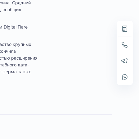
коина. Средний
, сообщил
igital Flare
чество крупных
кончила
остью расширения
табного дата-
г-ферма также