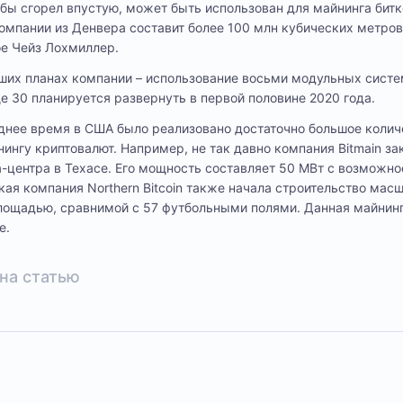
 бы сгорел впустую, может быть использован для майнинга бит
мпании из Денвера составит более 100 млн кубических метров
oe Чейз Лохмиллер.
их планах компании – использование восьми модульных систем D
еще 30 планируется развернуть в первой половине 2020 года.
леднее время в США было реализовано достаточно большое коли
ингу криптовалют. Например, не так давно компания Bitmain за
а-центра в Техасе. Его мощность составляет 50 МВт с возможн
ая компания Northern Bitcoin также начала строительство масш
площадью, сравнимой с 57 футбольными полями. Данная майнин
е.
на статью