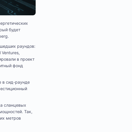
нергетических
орый будет
erg.
ошедших раундов:
 Ventures,
тировали в проект
дитный фонд
е в сид-раунде
нвестиционный
на сланцевых
мощностей. Так,
их метров