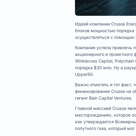
Идеей компании Crusoe Ener
блоков мощностью порядка 1
осуществляться с помощью э
Компания успела привлечь п
акционерного и проектного ф
Winklevoss Capital, Polychai
порядка $30 млн. Ну а раун
Upper90.
Важно отметить и тот факт, 
финансирования Crusoe на о
гигант Bain Capital Ventures.
Главной миссией Crusoe явл
месторождениях, которое о
как утверждается Всемирны
попутного газа, который мо