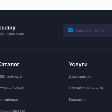
сылку
ецпредложения
Каталог
Услуги
SIC майнеры
Дата-центры
отовый бизнес
Оператор майнинга
онтейнеры
Консалтинг
айнинг на газе