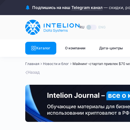
ASIC майнеры
Готовый 
Подпишись на наш
Telegram канал
— скидки, р
Готовый 
Bitmain
Готовый 
RU
ENG
Готовый 
Whatsminer
Готовый 
Каталог
О компании
Дата-центры
Goldshell
Готовый 
Главная
Новости и блог
Майнинг-стартап привлек $70 м
Готовый 
Canaan
Назад
Готовый 
Готовый 
Innosilicon
Готовый 
Iceriver
Готовый 
Готовый 
Смотреть весь каталог
Смотрет