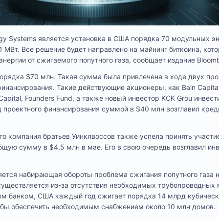
gy Systems является установка в США порядка 70 модульных э
 МВт. Все решение будет направлено на майнинг биткоина, кот
нергии от сжигаемого попутного газа, сообщает издание Bloomb
орядка $70 млн. Такая сумма была привлечена в ходе двух пр
инансирования. Такие действующие акционеры, как Bain Capital
n Capital, Founders Fund, а также новый инвестор KCK Grou инвес
д проектного финансирования суммой в $40 млн возглавил кре
что компания братьев Уинклвоссов также успела принять участи
бщую сумму в $4,5 млн в мае. Его в свою очередь возглавил и
яется набирающая обороты проблема сжигания попутного газа 
существляется из-за отсутствия необходимых трубопроводных 
м банком, США каждый год сжигает порядка 14 млрд кубическ
г бы обеспечить необходимым снабжением около 10 млн домов.