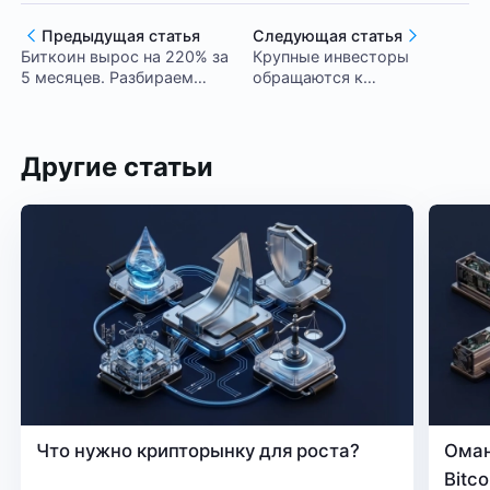
Предыдущая статья
Следующая статья
Биткоин вырос на 220% за
Крупные инвесторы
5 месяцев. Разбираем
обращаются к
почему и чего ждать
криптовалютам на фоне
дальше
дополнительной эмиссии
доллара США
Другие статьи
Что нужно крипторынку для роста?
Оман
Bitc