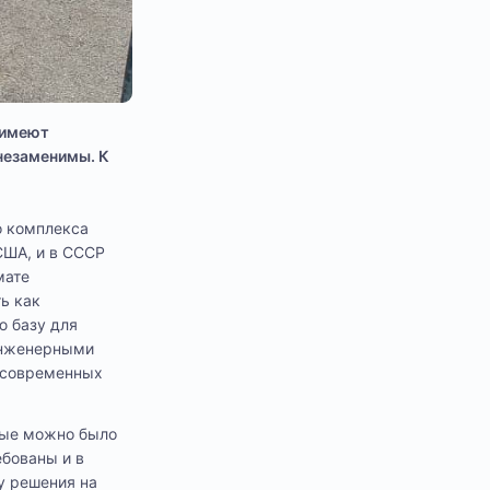
 имеют
незаменимы. К
о комплекса
США, и в СССР
мате
ь как
ю базу для
инженерными
 современных
орые можно было
ебованы и в
у решения на