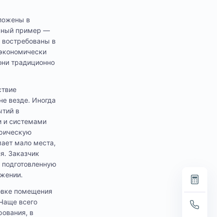
оложены в
ичный пример —
 востребованы в
 экономически
 они традиционно
ствие
е везде. Иногда
ытий в
 и системами
орическую
мает мало места,
я. Заказчик
а подготовленную
жении.
товке помещения
 Чаще всего
рования, в