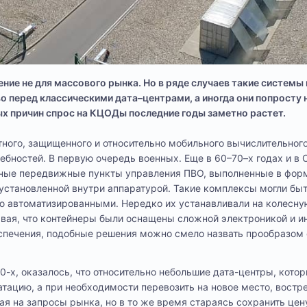
ие не для массового рынка. Но в ряде случаев такие системы
 перед классическими дата–центрами, а иногда они попросту 
х причин спрос на КЦОДы последние годы заметно растет.
ного, защищенного и относительно мобильного вычислительног
ебностей. В первую очередь военных. Еще в 60–70–х годах и в 
ные передвижные пункты управления ПВО, выполненные в фор
установленной внутри аппаратурой. Такие комплексы могли быт
ю автоматизированными. Нередко их устанавливали на колесну
ывая, что контейнеры были оснащены сложной электроникой и 
спечения, подобные решения можно смело назвать прообразом
00-х, оказалось, что относительно небольшие дата-центры, кот
атацию, а при необходимости перевозить на новое место, востр
я на запросы рынка, но в то же время стараясь сохранить цен