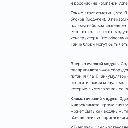
и российские компании успе
Также стоит отметить, что 
блоков (модулей). В первом
полным набором инженерного
есть несколько типов модул
конструктора. Это обеспечи
Такие блоки могут быть чет
Энергетический модуль.
Сод
распределительное оборудов
питания (ИБП), аккумулятор
энергетический модуль мож
которые выступают как осн
Климатический модуль.
Здес
микроклимата, кроме внутр
может быть как водяным, т
обеспечения испарительного 
ИТ-модуль.
Здесь установле