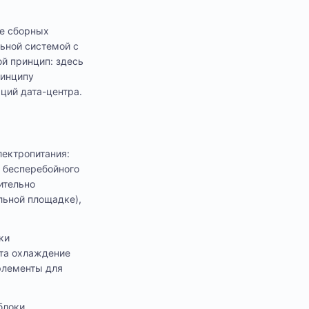
зе сборных
льной системой с
й принцип: здесь
ринципу
ций дата-центра.
ектропитания:
и бесперебойного
ительно
льной площадке),
ки
кта охлаждение
элементы для
блоки