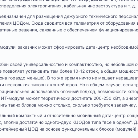
пределения электропитания, кабельная инфраструктура и т. д.
редназначен для размещения дежурного технического персонал
ления ЦОДом. Сюда сводится вся телеметрия от оборудования 
ативные решения, связанные с обеспечением функционировани
модули, заказчик может сформировать дата-центр необходимо
обен своей универсальностью и компактностью, но небольшой 
е позволяет установить там более 10-12 стоек, а общая мощнос
 она гораздо меньше). В то же время ничто не мешает наращив
вки нескольких типовых контейнеров. Но в общем случае, если 
 рациональнее использовать блочный подход, возможности кото
ИТ-модуля может теоретически достигать 200-250 кВт, а энер
ить таких блоков можно столько, сколько требуется заказчику.
сальный компактный и относительно мобильный дата-центр общ
ек, вполне достаточно одного-двух КЦОДов типа "все в одном".
онтейнерный ЦОД на основе функциональных блоков (модулей).