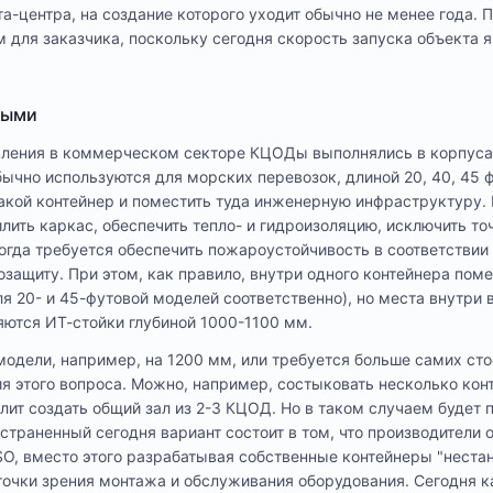
та-центра, на создание которого уходит обычно не менее года.
для заказчика, поскольку сегодня скорость запуска объекта я
ными
явления в коммерческом секторе КЦОДы выполнялись в корпус
ычно используются для морских перевозок, длиной 20, 40, 45 ф
такой контейнер и поместить туда инженерную инфраструктуру
илить каркас, обеспечить тепло- и гидроизоляцию, исключить т
Иногда требуется обеспечить пожароустойчивость в соответстви
защиту. При этом, как правило, внутри одного контейнера поме
я 20- и 45-футовой моделей соответственно), но места внутри 
ются ИТ-стойки глубиной 1000-1100 мм.
модели, например, на 1200 мм, или требуется больше самих сто
я этого вопроса. Можно, например, состыковать несколько кон
лит создать общий зал из 2-3 КЦОД. Но в таком случаем будет 
страненный сегодня вариант состоит в том, что производители 
O, вместо этого разрабатывая собственные контейнеры "неста
 точки зрения монтажа и обслуживания оборудования. Сегодня к