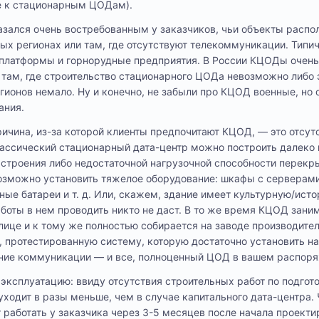
же к стационарным ЦОДам).
азался очень востребованным у заказчиков, чьи объекты расп
ых регионах или там, где отсутствуют телекоммуникации. Тип
латформы и горнорудные предприятия. В России КЦОДы очень
 там, где строительство стационарного ЦОДа невозможно либо
егионов немало. Ну и конечно, не забыли про КЦОД военные, но
ания.
ичина, из-за которой клиенты предпочитают КЦОД, — это отсут
ссический стационарный дата-центр можно построить далеко н
о строения либо недостаточной нагрузочной способности перекр
можно установить тяжелое оборудование: шкафы с серверами
ные батареи и т. д. Или, скажем, здание имеет культурную/ист
аботы в нем проводить никто не даст. В то же время КЦОД зани
лице и к тому же полностью собирается на заводе производител
, протестированную систему, которую достаточно установить н
ние коммуникации — и все, полноценный ЦОД в вашем распоря
 эксплуатацию: ввиду отсутствия строительных работ по подго
ходит в разы меньше, чем в случае капитального дата-центра.
работать у заказчика через 3-5 месяцев после начала проекти