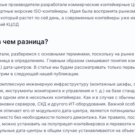
рые производители разработали коммерческие контейнерные 
артные морские ISO-контейнеры. Идея была воспринята рынком
 который растет по сей день, а современные контейнеры уже из
ний КЦОД
 чем разница?
тали, разберемся с основными терминами, поскольку на рынке
аница в определениях. Главным образом смешивают понятия ко
 дата-центров. В статье мы будем рассматривать только первы
рим в следующей нашей публикации.
комплексную инженерную инфраструктуру (монтажные шкафы, 
, инструменты мониторинга и управления и т. д.) на базе стан
 одном или в нескольких контейнерах. Как и в случае с обычн
ановки серверов, СХД и другого ИТ-оборудования. Важной осо
я отличает его от модульного дата-центра, является потенциал
 место без необходимости полного демонтажа. Как правило, пос
можно установить на полуприцеп-контейнеровоз и перевезти н
ульные дата-центры в общем случае устанавливаются на объект