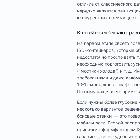
отличие от классического да
нередко является решающим 
конкурентных преимуществ.
Контейнеры бывают раз
На первом этапе своего по
ISO-контейнеров, которые об
недостаточно просто взять 
необходимо подготовить: ус
("мостики холода") и т. д. 
требованиями и даже взломо
10-12 монтажных шкафов (дл
Поэтому чаще всего применя
Если нужны более глубокие 
несколько вариантов решени
боковые стенки, — это позво
мобильности. Второй распро
привязки к формфакторам IS
габаритов, более удобных с