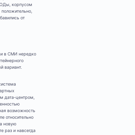
ЦОДы, корпусом
 положительно,
бавились от
 и в СМИ нередко
нтейнерного
й вариант.
система
дартных
ым дата-центром,
бенностью
ьная возможность
ле относительно
а новую
е раз и навсегда