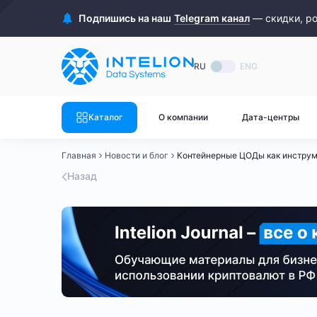
ASIC майнеры
Готовый 
Подпишись на наш
Telegram канал
— скидки, р
Готовый 
Bitmain
Готовый 
RU
ENG
Готовый 
Whatsminer
Готовый 
Каталог
О компании
Дата-центры
Goldshell
Готовый 
Главная
Новости и блог
Контейнерные ЦОДы как инструм
Готовый 
Canaan
Назад
Готовый 
Готовый 
Innosilicon
Готовый 
Iceriver
Готовый 
Готовый 
Смотреть весь каталог
Смотрет