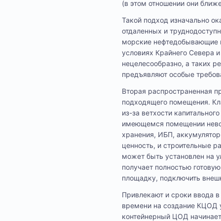
(в этом отношении они бли
Такой подход изначально ок
отдаленных и труднодоступн
морские нефтедобывающие п
условиях Крайнего Севера и
нецелесообразно, а таких р
предъявляют особые требов
Вторая распространенная пр
подходящего помещения. Кла
из-за ветхости капитальног
имеющемся помещении невоз
хранения, ИБП, аккумулятор
ценность, и строительные р
может быть установлен на у
получает полностью готовую
площадку, подключить внеш
Привлекают и сроки ввода в
времени на создание КЦОД у
контейнерный ЦОД начинает 