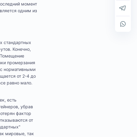
 Последний момент
вляется одним из
ах стандартных
утов. Конечно,
. Помещение
очки промерзания
и с нормативными
щается от 2-4 до
все равно мало.
ек, есть
тейнеров, убрав
потерян фактор
отказываются от
ндартных"
ак мировые, так