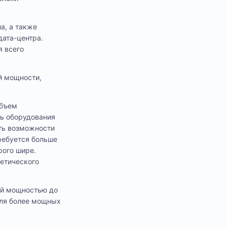
а, а также
дата-центра.
я всего
й мощности,
объем
ть оборудования
ать возможности
требуется больше
рого шире.
гетического
ей мощностью до
 Для более мощных