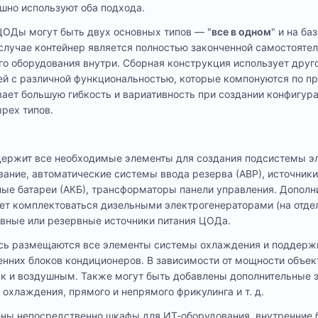
шно используют оба подхода.
КЦОДы могут быть двух основных типов — "
все в одном
" и на ба
 случае контейнер является полностью законченной самостояте
 оборудования внутри. Сборная конструкция использует друго
ей с различной функциональностью, которые компонуются по п
вает большую гибкость и вариативность при создании конфигура
ырех типов.
ержит все необходимые элементы для создания подсистемы эл
ание, автоматические системы ввода резерва (АВР), источник
ные батареи (АКБ), трансформаторы панели управления. Дополн
ет комплектоваться дизельными электрогенераторами (на отде
овные или резервные источники питания ЦОДа.
ь размещаются все элементы системы охлаждения и поддерж
енних блоков кондиционеров. В зависимости от мощности объе
ак и воздушным. Также могут быть добавлены дополнительные 
охлаждения, прямого и непрямого фрикулинга и т. д.
ны непосредственно шкафы для ИТ-оборудования, внутренние 