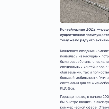
Контейнерные ЦОДы — решен
существенное преимущество
тому же по ряду объективны
Концепция создания компакт
появилась из насущных потр
были разработаны специаль
специальных контейнеров с 
обитаемыми, так и полность
большей мобильности. Учит
системами для ее жизнеобе
КЦОДов.
Гораздо позже, в начале 20
бы быстро вводить в эксплу
коммерческой сфере. Отвеча