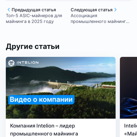
Предыдущая статья
Следующая статья
Топ-5 ASIC-майнеров для
Ассоциация
майнинга в 2025 году
промышленного майнинга
проведет второй
российский форум о
регулируемой отрасли
майнинга
Другие статьи
Компания Intelion – лидер
Inte
промышленного майнинга
«Май