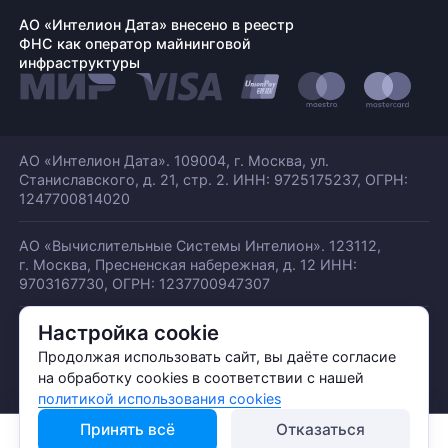
АО «Интелион Дата» внесено в реестр
ФНС как оператор майнинговой
инфраструктуры
АО «Интелион Дата». 109004, г. Москва, ул.
Станиславского,
д. 21, стр. 2. ИНН: 9725175237, ОГРН:
1247700814020
АО «Вычислительные Системы Интелион». 123112,
г. Москва, Пресненская набережная,
д. 12 ИНН:
9703167730, ОГРН: 1237700947307
Настройка cookie
© АО «ИНТЕЛИОН ДАТА» 2026
Политика обработки ПДн
Продолжая использовать сайт, вы даёте согласие
Политика конфиденциальности
на обработку cookies в соответствии с нашей
Политика использования куки
политикой использования cookies
Принять всё
Отказаться