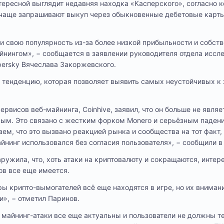
ресной выглядит недавняя находка «Касперского», согласно к
чаще запрашивают выкуп через обыкновенные дебетовые карты,
и свою популярность из-за более низкой прибыльности и собст
нингом», − сообщается в заявлении руководителя отдела иссл
ersky Вячеслава Закоржевского.
 тенденцию, которая позволяет выявить самых неустойчивых к
рвисов веб-майнинга, Coinhive, заявил, что он больше не являе
ым. Это связано с жестким форком Monero и серьёзным паден
м, что это вызвано реакцией рынка и сообщества на тот факт, 
йнинг использовался без согласия пользователя», − сообщили в
ужила, что, хоть атаки на криптовалюту и сокращаются, интере
в все еще имеется.
ы крипто-вымогателей всё еще находятся в игре, но их внимани
и», − отметил Паринов.
о майнинг-атаки все еще актуальны и пользователи не должны т