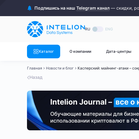
ASIC майнеры
Готовый 
Подпишись на наш
Telegram канал
— скидки, р
Готовый 
Bitmain
Готовый 
RU
ENG
Готовый 
Whatsminer
Готовый 
Каталог
О компании
Дата-центры
Goldshell
Готовый 
Главная
Новости и блог
Касперский: майнинг-атаки – сокр
Готовый 
Canaan
Назад
Готовый 
Готовый 
Innosilicon
Готовый 
Iceriver
Готовый 
Готовый 
Смотреть весь каталог
Смотрет