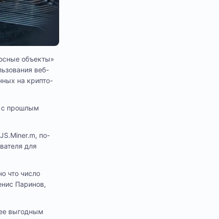
носные объекты»
льзования веб-
нных на крипто-
ю с прошлым
JS.Miner.m, по-
вателя для
о что число
енис Паринов,
лее выгодным