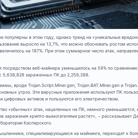
е популярны в этом году, однако тренд на «уникальные вредо
ьзование выросло на 13,7%, что можно обосновать ростом испо
величилось на 187%. При этом суммарное число атак, направле
я посредством веб-майнера уменьшилось на 59% по сравнени
 с 5,638,828 зараженных ПК до 2,259,388.
ы, вроде Trojan.Script.Miner.gen, Trojan.BAT.Miner.gen и Trojan.
сновных угроз. Эти вирусные приложения используют ПК пользо
и цифровых активов и пользуются его электричеством.
тво «обычных» атак, нацеленных на ПК, немного уменьшается, н
ев заражения крипто-вымогателями растет», − рассказывает Д
аборатории Касперского.
мышленники, специализирующиеся на майнинге, переходят к бо