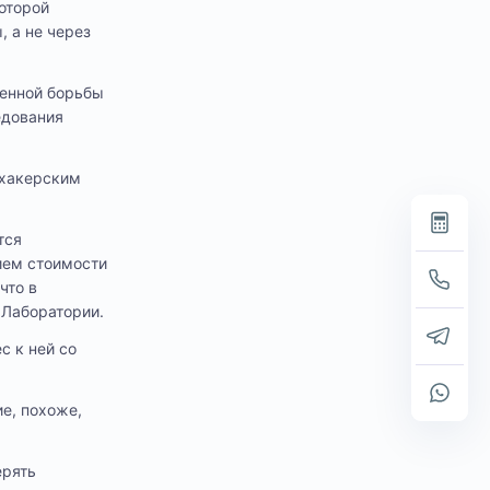
оторой
 а не через
венной борьбы
едования
 хакерским
тся
ием стоимости
что в
 Лаборатории.
с к ней со
е, похоже,
ерять