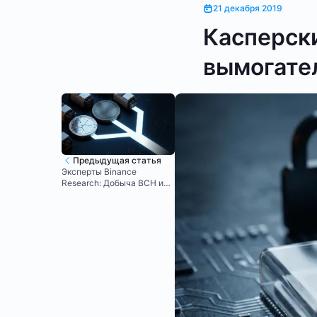
21 декабря 2019
Касперски
вымогател
Предыдущая статья
Эксперты Binance
Research: Добыча BCH и
BSV – плохая идея