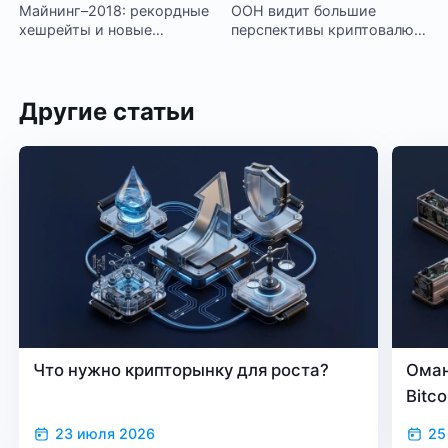
Майнинг–2018: рекордные
ООН видит большие
хешрейты и новые
перспективы криптовалют,
устройства
а Биткоин обгоняет PayPal
Другие статьи
Что нужно крипторынку для роста?
Оман
Bitc
23 июля 2026
25