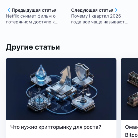
Предыдущая статья
Следующая статья
Netflix снимет фильм о
Почему I квартал 2026
потерянном доступе к
года все чаще называют
криптокошельку
точкой разворота для
биткоина?
Другие статьи
Что нужно крипторынку для роста?
Оман
Bitc