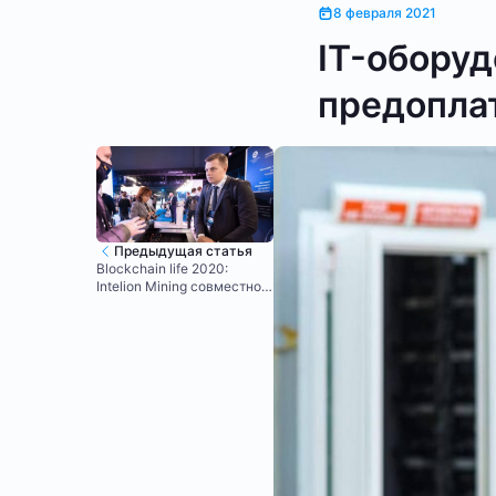
8 февраля 2021
IT-оборуд
предоплат
Предыдущая статья
Blockchain life 2020:
Intelion Mining совместно с
концерном Росэнергоатом
рассказали о площадке на
базе Калининской АЭС