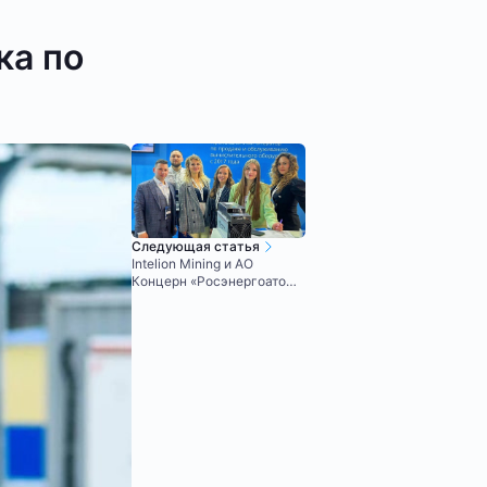
ка по
Следующая статья
Intelion Mining и АО
Концерн «Росэнергоатом»
но 6-ом Международном
форуме Blockchain Life
2021