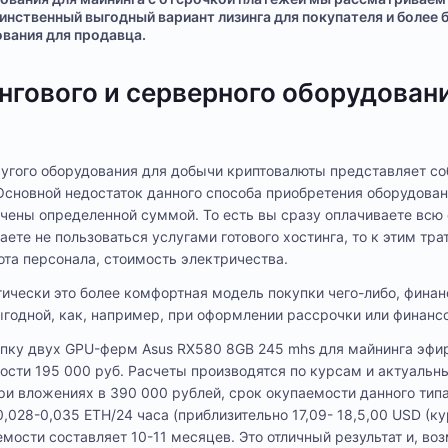
инственный выгодный вариант лизинга для покупателя и более 
вания для продавца.
нгового и серверного оборудован
угого оборудования для добычи криптовалюты представляет со
сновной недостаток данного способа приобретения оборудовани
чены определенной суммой. То есть вы сразу оплачиваете всю
аете не пользоваться услугами готового хостинга, то к этим тр
та персонала, стоимость электричества.
огически это более комфортная модель покупки чего-либо, фина
ыгодной, как, например, при оформлении рассрочки или финансо
ку двух GPU-ферм Asus RX580 8GB 245 mhs для майнинга эфира
ости 195 000 руб. Расчеты производятся по курсам и актуальн
При вложениях в 390 000 рублей, срок окупаемости данного тип
,028-0,035 ETH/24 часа (приблизительно 17,09- 18,5,00 USD (кур
аемости составляет 10-11 месяцев. Это отличный результат и, в