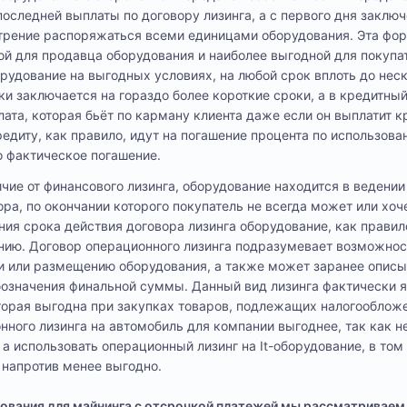
последней выплаты по договору лизинга, а с первого дня заклю
отрение распоряжаться всеми единицами оборудования. Эта фор
ой для продавца оборудования и наиболее выгодной для покупат
рудование на выгодных условиях, на любой срок вплоть до неск
ки заключается на гораздо более короткие сроки, а в кредитны
ата, которая бьёт по карману клиента даже если он выплатит 
едиту, как правило, идут на погашение процента по использова
о фактическое погашение.
личие от финансового лизинга, оборудование находится в ведени
ра, по окончании которого покупатель не всегда может или хоч
ния срока действия договора лизинга оборудование, как правил
нию. Договор операционного лизинга подразумевает возможнос
и или размещению оборудования, а также может заранее описы
бозначения финальной суммы. Данный вид лизинга фактически 
торая выгодна при закупках товаров, подлежащих налогооблож
нного лизинга на автомобиль для компании выгоднее, так как н
 а использовать операционный лизинг на It-оборудование, в том
 напротив менее выгодно.
ования для майнинга с отсрочкой платежей мы рассматриваем