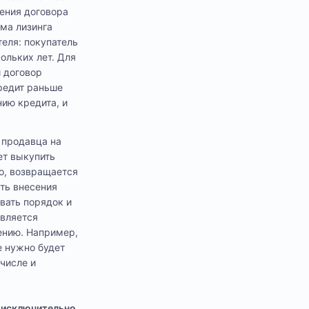
чения договора
ма лизинга
еля: покупатель
ольких лет. Для
й договор
кредит раньше
нию кредита, и
и продавца на
ет выкупить
о, возвращается
ть внесения
вать порядок и
является
ению. Например,
е нужно будет
 числе и
 исключительно