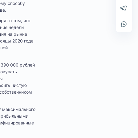
ому способу
ве.
ят о том, что
дние недели
ция на рынке
есяцы 2020 года
нной
 390 000 рублей
 окупать
ты
осить чистую
 собственником
у максимального
у прибыльными
алифицированные