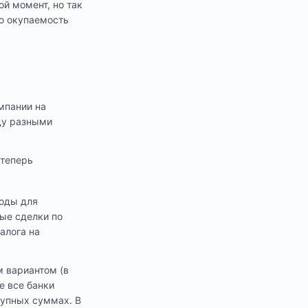
й момент, но так
ую окупаемость
я
мпании на
ду разными
 теперь
годы для
ные сделки по
алога на
 вариантом (в
е все банки
рупных суммах. В