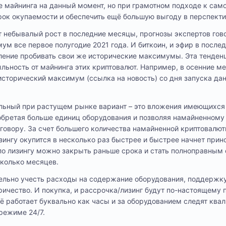
 майнинга на данный момент, но при грамотном подходе к сам
рок окупаемости и обеспечить ещё большую выгоду в перспекти
небывалый рост в последние месяцы, прогнозы экспертов говор
ум все первое полугодие 2021 года. И биткоин, и эфир в после
ение пробивать свои же исторические максимумы. Эта тенден
льность от майнинга этих криптовалют. Например, в осенние м
сторический максимум (ссылка на новость) со дня запуска да
альный при растущем рынке вариант – это вложения имеющихся
иобретая больше единиц оборудования и позволяя намайненному
говору. За счет большего количества намайненной криптовалю
зингу окупится в несколько раз быстрее и быстрее начнет прин
по лизингу можно закрыть раньше срока и стать полноправным
сколько месяцев.
тельно учесть расходы на содержание оборудования, поддержк
ричество. И покупка, и рассрочка/лизинг будут по-настоящем
всё работает буквально как часы и за оборудованием следят кв
режиме 24/7.