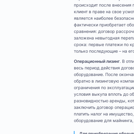
происходит после внесения 
клиент в праве на свое усм
является наиболее безопасн
фактически приобретает обо
сравнения: договор рассроч
заложена невыгодная перепл
срока: первые платежи по кр
только последующие – на ег
Операционный лизинг
. В от
весь период действия догово
оборудование. После оконча
обратно в лизинговую компа
ограничения по эксплуатаци
условия выкупа вплоть до о
разновидностью аренды, ко
заключить договор операцио
платить налог на имущество,
оборудование для майнинга,
Для приобретения оборуд