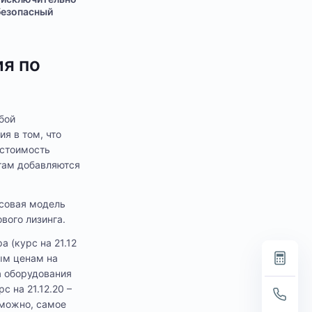
безопасный
ия по
бой
я в том, что
 стоимость
атам добавляются
нсовая модель
вого лизинга.
 (курс на 21.12
ым ценам на
а оборудования
с на 21.12.20 –
озможно, самое