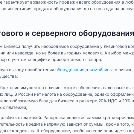
е гарантирует возможность продажи всего оборудования в любо
чная инвестиция, продажа оборудования до его выхода на полн
гового и серверного оборудовани
м бизнеса получить необходимое оборудование у лизинговой ко
и или навсегда, но на более выгодных условиях. А выбор меж
ыбор с учетом специфики приобретаемого товара.
овую выгоду приобретения
оборудования для майнинга
в лизинг,
ущества:
обретение имущества в лизинг может обеспечить налоговые вы
х лиц. В России нет налога на оборудование, однако оформлен
 налогооблагаемую базу для бизнеса в размере 20% НДС и 20% н
ых платежей;
 разбитых платежей. Рассрочка является самым краткосрочным
лительность кредита напрямую зависит от суммы, кроме того, н
дные кредиты на it-оборудование, особенно если речь идет о к