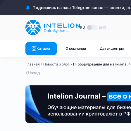
ASIC майнеры
Готовый 
Подпишись на наш
Telegram канал
— скидки, р
Готовый 
Bitmain
Готовый 
RU
ENG
Готовый 
Whatsminer
Готовый 
Каталог
О компании
Дата-центры
Goldshell
Готовый 
Главная
Новости и блог
IT-оборудование для майнинга: по
Готовый 
Canaan
Назад
Готовый 
Готовый 
Innosilicon
Готовый 
Iceriver
Готовый 
Готовый 
Смотреть весь каталог
Смотрет