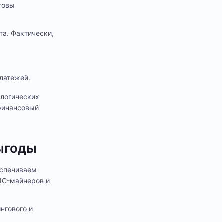
отовы
та. Фактически,
латежей.
ологических
 финансовый
выгоды
еспечиваем
IC-майнеров и
нгового и