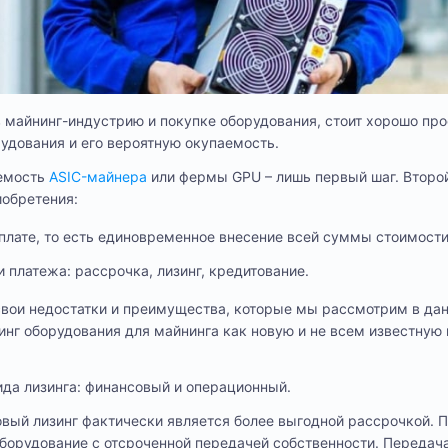
 в майнинг-индустрию и покупке оборудования, стоит хорошо пр
удования и его вероятную окупаемость.
аемость
ASIC-майнера
или фермы GPU – лишь первый шаг. Второй
иобретения:
плате, то есть единовременное внесение всей суммы стоимост
 платежа: рассрочка, лизинг, кредитование.
вои недостатки и преимущества, которые мы рассмотрим в данн
инг оборудования для майнинга как новую и не всем известную 
да лизинга: финансовый и операционный.
овый лизинг фактически является более выгодной рассрочкой.
оборудование с отсроченной передачей собственности. Передач