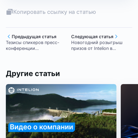
Копировать ссылку на статью
Предыдущая статья
Следующая статья
Тезисы спикеров пресс-
Новогодний розыгрыш
конференции
призов от Intelion в
«Искусственный интеллект
Telegram!
в России: новые горизонты
с ЦТИИ Нейролаб»
Другие статьи