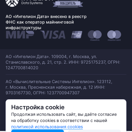
АО «Интелион Дата» внесено в реестр
ФНС как оператор майнинговой
инфраструктуры
АО «Интелион Дата». 109004, г. Москва, ул.
Станиславского,
д. 21, стр. 2. ИНН: 9725175237, ОГРН:
1247700814020
АО «Вычислительные Системы Интелион». 123112,
г. Москва, Пресненская набережная,
д. 12 ИНН:
9703167730, ОГРН: 1237700947307
Настройка cookie
© АО «ИНТЕЛИОН ДАТА» 2026
Политика обработки ПДн
Продолжая использовать сайт, вы даёте согласие
Политика конфиденциальности
на обработку cookies в соответствии с нашей
Политика использования куки
политикой использования cookies