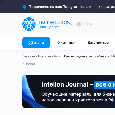
ASIC майнеры
Готовый 
Подпишись на наш
Telegram канал
— скидки, р
Готовый 
Bitmain
Готовый 
RU
ENG
Готовый 
Whatsminer
Готовый 
Каталог
О компании
Дата-центры
Goldshell
Готовый 
Главная
Новости и блог
Где выгоднее всего добывать Bit
Готовый 
Canaan
Назад
Готовый 
Готовый 
Innosilicon
Готовый 
Iceriver
Готовый 
Готовый 
Смотреть весь каталог
Смотрет