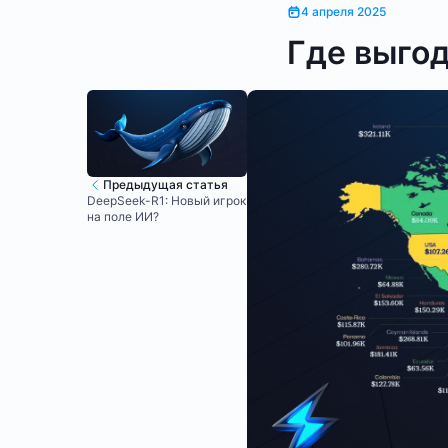
4 апреля 2025
Где выгод
Предыдущая статья
DeepSeek-R1: Новый игрок
на поле ИИ?