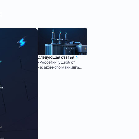
?
Следующая статья
«Россети»: ущерб от
незаконного майнинга
превысил 1,3 млрд рублей