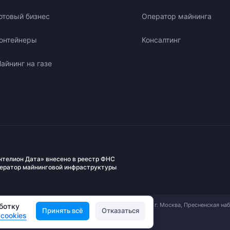
отовый бизнес
Оператор майнинга
онтейнеры
Консалтинг
айнинг на газе
нтелион Дата» внесено в реестр ФНС
ператор майнинговой инфраструктуры
АО «Вычислительные Системы Интелион». 123112, г. Москва, Пресненская на
аботку
Принять всё
Отказаться
д. 12 ИНН: 9703167730, ОГРН: 1237700947307
cookies