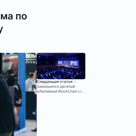
ма по
у
Следующая статья
Завершился десятый
юбилейный Blockchain Life
в Дубае!