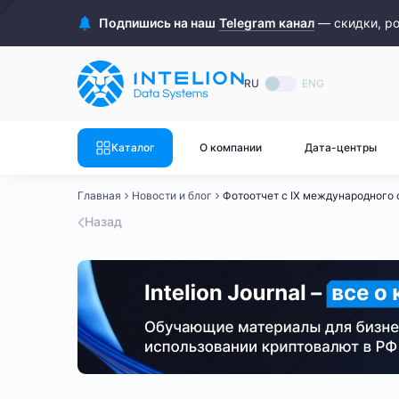
ASIC майнеры
Готовый 
Подпишись на наш
Telegram канал
— скидки, р
Готовый 
Bitmain
Готовый 
RU
ENG
Готовый 
Whatsminer
Готовый 
Каталог
О компании
Дата-центры
Goldshell
Готовый 
Главная
Новости и блог
Фотоотчет с IX международного ф
Готовый 
Canaan
Назад
Готовый 
Готовый 
Innosilicon
Готовый 
Iceriver
Готовый 
Готовый 
Смотреть весь каталог
Смотрет