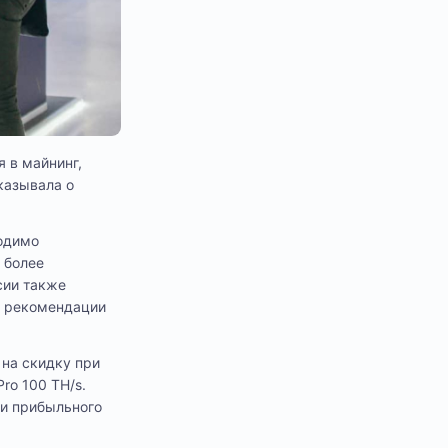
 в майнинг,
казывала о
ходимо
 более
сии также
 и рекомендации
на скидку при
ro 100 TH/s.
 и прибыльного