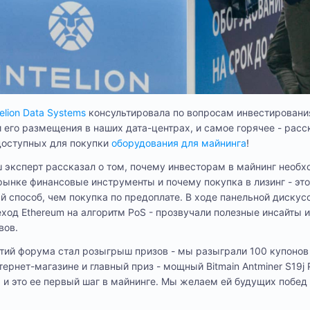
telion Data Systems
консультировала по вопросам инвестирования
 его размещения в наших дата-центрах, и самое горячее - расс
доступных для покупки
оборудования для майнинга
!
 эксперт рассказал о том, почему инвесторам в майнинг необ
рынке финансовые инструменты и почему покупка в лизинг - это
 способ, чем покупка по предоплате. В ходе панельной дискус
еход Ethereum на алгоритм PoS - прозвучали полезные инсайты
вов.
ий форума стал розыгрыш призов - мы разыграли 100 купонов 
тернет-магазине и главный приз - мощный Bitmain Antminer S19j P
 и это ее первый шаг в майнинге. Мы желаем ей будущих побед